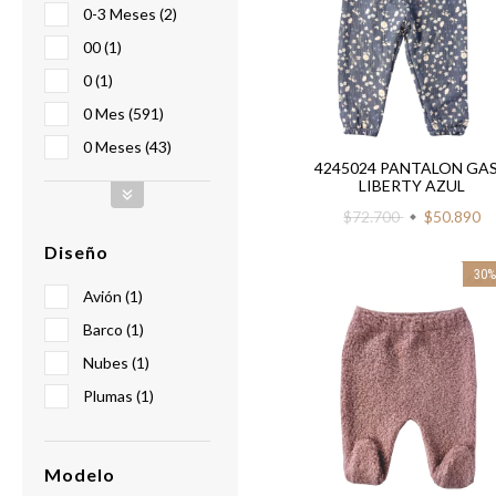
0-3 Meses (2)
00 (1)
0 (1)
0 Mes (591)
0 Meses (43)
4245024 PANTALON GA
LIBERTY AZUL
$72.700
$50.890
Diseño
30
Avión (1)
Barco (1)
Nubes (1)
Plumas (1)
Modelo