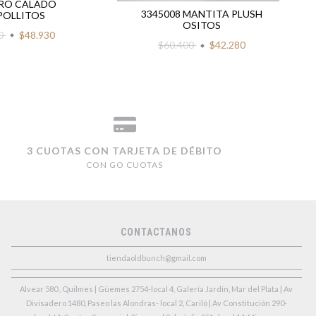
RO CALADO
3345008 MANTITA PLUSH
POLLITOS
OSITOS
00
$48.930
$60.400
$42.280
3 CUOTAS CON TARJETA DE DÉBITO
CON GO CUOTAS
CONTACTANOS
tiendaoldbunch@gmail.com
Alvear 580 , Quilmes | Güemes 2754-local 4, Galería Jardín, Mar del Plata | Av
Divisadero 1480, Paseo las Alondras- local 2, Cariló | Av Constitución 290-