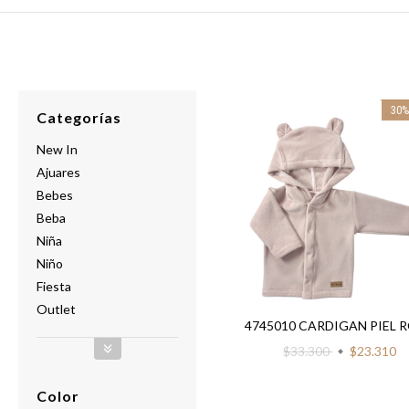
30
Categorías
New In
Ajuares
Bebes
Beba
Niña
Niño
Fiesta
Outlet
4745010 CARDIGAN PIEL 
$33.300
$23.310
Color