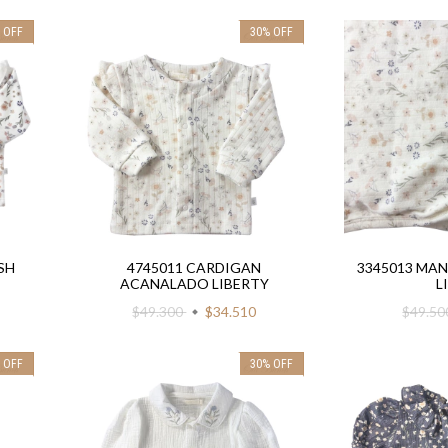
%
OFF
30
%
OFF
SH
4745011 CARDIGAN
3345013 MA
ACANALADO LIBERTY
L
$49.300
$34.510
$49.5
%
OFF
30
%
OFF