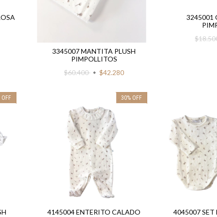
ROSA
3245001
PIM
$18.5
3345007 MANTITA PLUSH
PIMPOLLITOS
$60.400
$42.280
%
OFF
30
%
OFF
SH
4145004 ENTERITO CALADO
4045007 SET