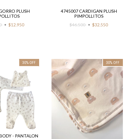
 GORRO PLUSH
4745007 CARDIGAN PLUSH
POLLITOS
PIMPOLLITOS
00
$12.950
$46.500
$32.550
30
%
OFF
30
%
OFF
 BODY - PANTALON