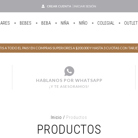
CREAR CUENTA
INICIAR SESIÓN
UARES
BEBES
BEBA
NIÑA
NIÑO
COLEGIAL
OUTLET
IS A TODO EL PAIS! EN COMPRAS SUPERIORES A $200.000 Y HASTA 3 CUOTAS CON TARJ
HABLANOS POR WHATSAPP
¡Y TE ASESORAMOS!
Inicio
/
Productos
PRODUCTOS