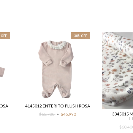
%
OFF
30
%
OFF
ROSA
4145012 ENTERITO PLUSH ROSA
3345015 
$65.700
$45.990
L
$60.4