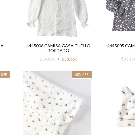
SA
4445006 CAMISA GASA CUELLO
4445005 CAM
BORDADO
$54.800
$38.360
$83.1
%
OFF
30
%
OFF