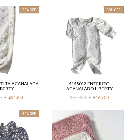
30
%
OFF
30
%
OFF
NTITA ACANALADA
4145013 ENTERITO
IBERTY
ACANALADO LIBERTY
00
$34.650
$67.000
$46.900
30
%
OFF