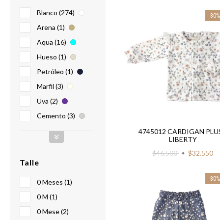
Blanco (274)
30
Arena (1)
Aqua (16)
Hueso (1)
Petróleo (1)
Marfil (3)
Uva (2)
Cemento (3)
4745012 CARDIGAN PLU
LIBERTY
$46.500
$32.550
Talle
30
0 Meses (1)
0 M (1)
0 Mese (2)