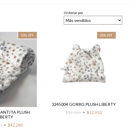
Ordenar por
30
%
OFF
30
%
OFF
3245004 GORRO PLUSH LIBERTY
MANTITA PLUSH
$18.500
$12.950
IBERTY
00
$42.280