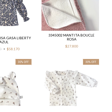
3345002 MANTITA BOUCLE
ISA GASA LIBERTY
ROSA
AZUL
$27.800
00
$58.170
30
%
OFF
30
%
OFF