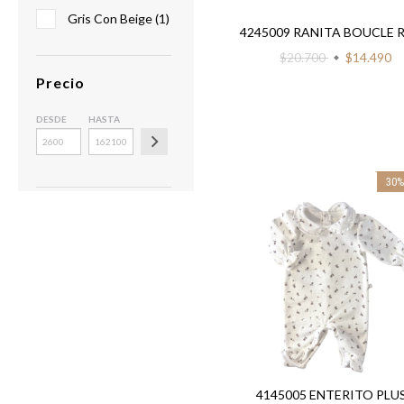
Gris Con Beige (1)
4245009 RANITA BOUCLE 
$20.700
$14.490
Precio
DESDE
HASTA
30
4145005 ENTERITO PLU