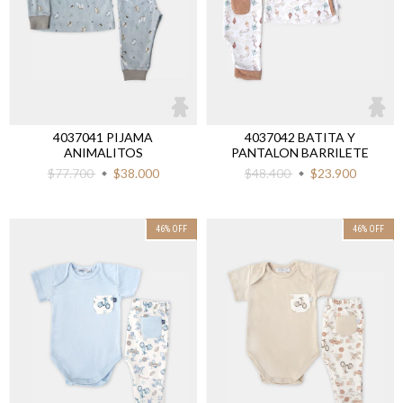
4037041 PIJAMA
4037042 BATITA Y
ANIMALITOS
PANTALON BARRILETE
$77.700
$38.000
$48.400
$23.900
46
%
OFF
46
%
OFF