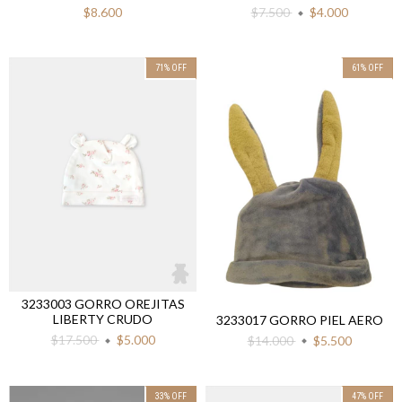
$8.600
$7.500
$4.000
71
%
OFF
61
%
OFF
3233003 GORRO OREJITAS
LIBERTY CRUDO
3233017 GORRO PIEL AERO
$17.500
$5.000
$14.000
$5.500
33
%
OFF
47
%
OFF