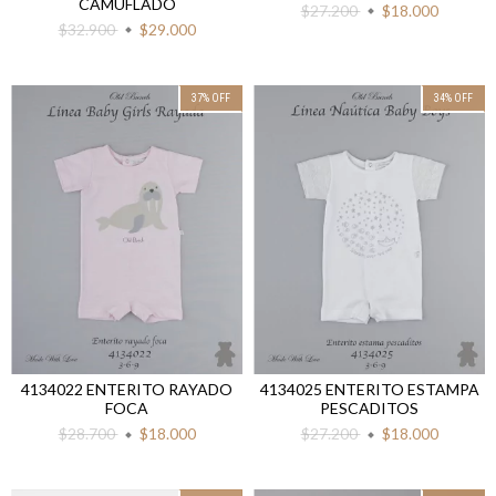
CAMUFLADO
$27.200
$18.000
$32.900
$29.000
37
%
OFF
34
%
OFF
4134022 ENTERITO RAYADO
4134025 ENTERITO ESTAMPA
FOCA
PESCADITOS
$28.700
$18.000
$27.200
$18.000