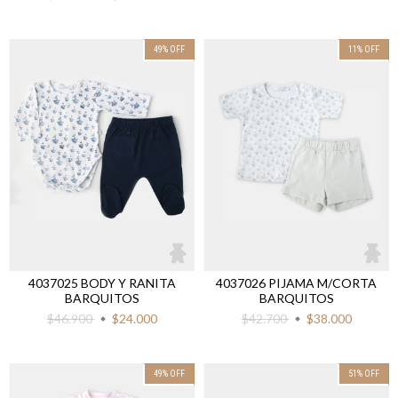
49
%
OFF
11
%
OFF
4037025 BODY Y RANITA
4037026 PIJAMA M/CORTA
BARQUITOS
BARQUITOS
$46.900
$24.000
$42.700
$38.000
49
%
OFF
51
%
OFF