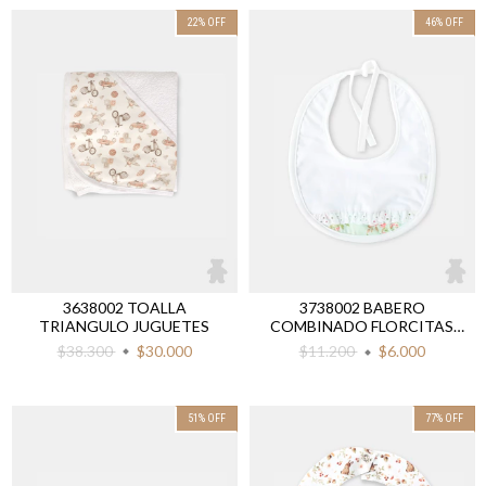
22
%
OFF
46
%
OFF
3638002 TOALLA
3738002 BABERO
TRIANGULO JUGUETES
COMBINADO FLORCITAS
VERDE
$38.300
$30.000
$11.200
$6.000
51
%
OFF
77
%
OFF