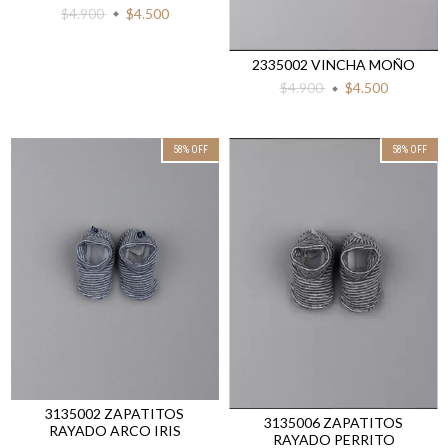
$4.900
$4.500
2335002 VINCHA MOÑO
$4.900
$4.500
58
%
OFF
58
%
OFF
3135002 ZAPATITOS
3135006 ZAPATITOS
RAYADO ARCO IRIS
RAYADO PERRITO