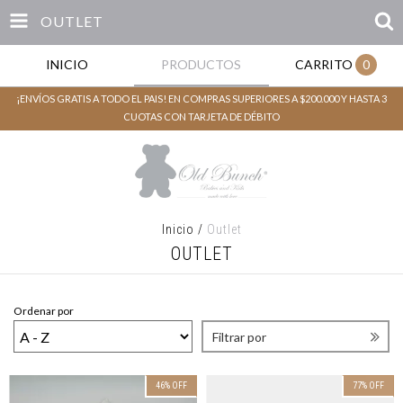
OUTLET
INICIO
PRODUCTOS
CARRITO
0
¡ENVÍOS GRATIS A TODO EL PAIS! EN COMPRAS SUPERIORES A $200.000 Y HASTA 3
CUOTAS CON TARJETA DE DÉBITO
Inicio
/
Outlet
OUTLET
Ordenar por
Filtrar por
46
%
OFF
77
%
OFF