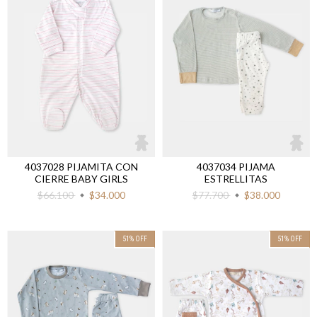
4037028 PIJAMITA CON
4037034 PIJAMA
CIERRE BABY GIRLS
ESTRELLITAS
$66.100
$34.000
$77.700
$38.000
51
%
OFF
51
%
OFF