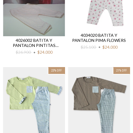
4034020 BATITA Y
PANTALON PIMA FLOWERS
4026002 BATITA Y
PANTALON PINTITAS
$25.100
$24.000
COMBINADO
$26.900
$24.000
23
%
OFF
21
%
OFF