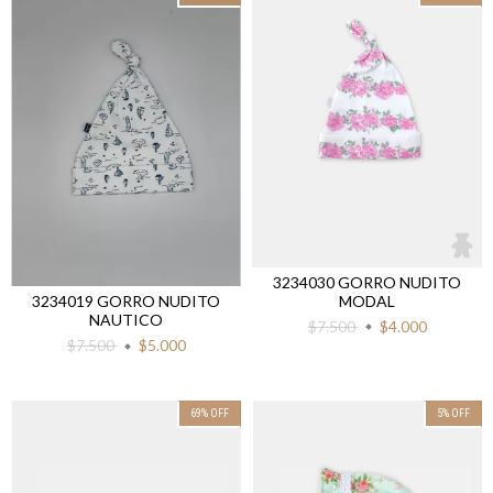
3234030 GORRO NUDITO
MODAL
3234019 GORRO NUDITO
NAUTICO
$7.500
$4.000
$7.500
$5.000
69
%
OFF
5
%
OFF