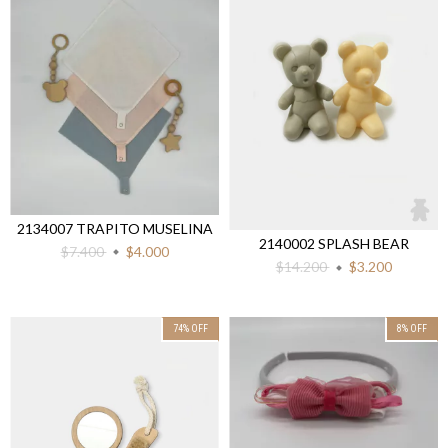
2134007 TRAPITO MUSELINA
2140002 SPLASH BEAR
$7.400
$4.000
$14.200
$3.200
74
%
OFF
8
%
OFF