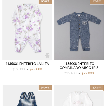
26
%
OFF
18
%
OFF
4135001 ENTERITO LANITA
4135008 ENTERITO
COMBINADO ARCO IRIS
$39.300
$29.000
$35.400
$29.000
24
%
OFF
50
%
OFF