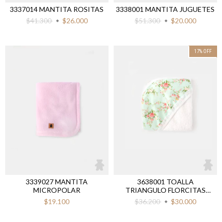
3337014 MANTITA ROSITAS
3338001 MANTITA JUGUETES
$41.300
$26.000
$51.300
$20.000
17
%
OFF
3339027 MANTITA
3638001 TOALLA
MICROPOLAR
TRIANGULO FLORCITAS
VERDE
$19.100
$36.200
$30.000