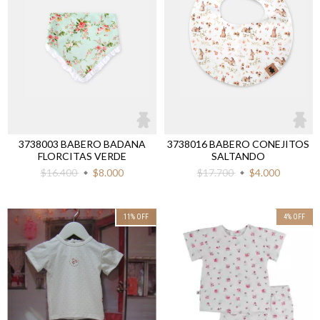
3738003 BABERO BADANA
3738016 BABERO CONEJITOS
FLORCITAS VERDE
SALTANDO
$16.400
$8.000
$17.700
$4.000
11
%
OFF
4
%
OFF