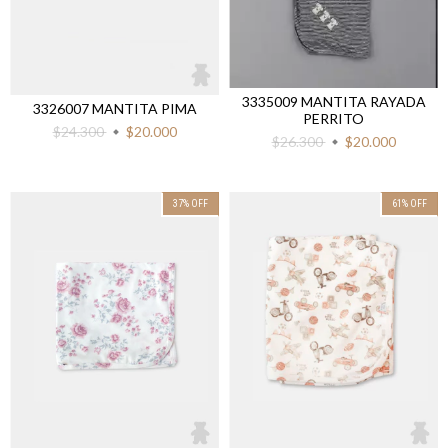
3335009 MANTITA RAYADA
3326007 MANTITA PIMA
PERRITO
$24.300
$20.000
$26.300
$20.000
37
%
OFF
61
%
OFF