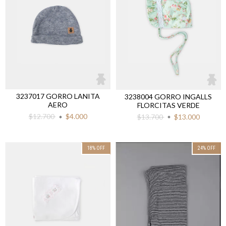
3237017 GORRO LANITA
3238004 GORRO INGALLS
AERO
FLORCITAS VERDE
$12.700
$4.000
$13.700
$13.000
18
%
OFF
24
%
OFF