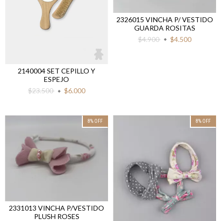
2326015 VINCHA P/ VESTIDO
GUARDA ROSITAS
$4.900
$4.500
2140004 SET CEPILLO Y
ESPEJO
$23.500
$6.000
8
%
OFF
8
%
OFF
2331013 VINCHA P/VESTIDO
PLUSH ROSES