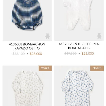
4137006 ENTERITO PIMA
4136008 BOMBACHON
BORDADA BB
RAYADO OSITO
$49.900
$25.000
$33.100
$25.000
61
%
OFF
61
%
OFF