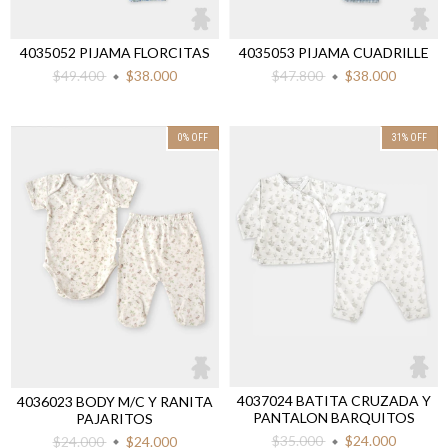
4035052 PIJAMA FLORCITAS
4035053 PIJAMA CUADRILLE
$49.400
$38.000
$47.800
$38.000
0
%
OFF
31
%
OFF
4037024 BATITA CRUZADA Y
4036023 BODY M/C Y RANITA
PANTALON BARQUITOS
PAJARITOS
$35.000
$24.000
$24.000
$24.000