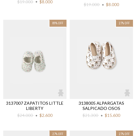
$19.000
$8.000
$19.000
$8.000
89
%
OFF
27
%
OFF
3137007 ZAPATITOS LITTLE
3138005 ALPARGATAS
LIBERTY
SALPICADO OSOS
$24.000
$2.600
$21.300
$15.600
27
%
OFF
27
%
OFF