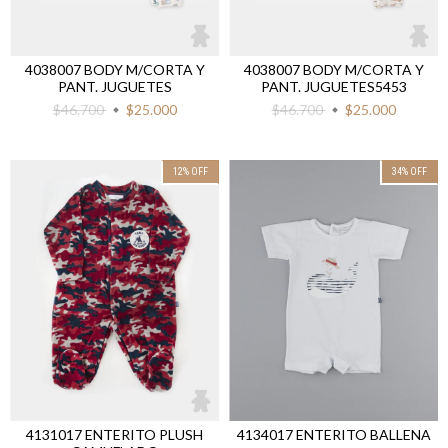
4038007 BODY M/CORTA Y
4038007 BODY M/CORTA Y
PANT. JUGUETES
PANT. JUGUETES5453
$46.700
$25.000
$46.700
$25.000
12
%
OFF
34
%
OFF
4131017 ENTERITO PLUSH
4134017 ENTERITO BALLENA