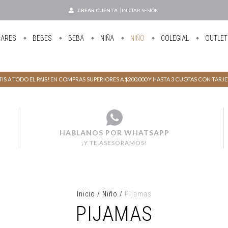
CREAR CUENTA
INICIAR SESIÓN
UARES
BEBES
BEBA
NIÑA
NIÑO
COLEGIAL
OUTLET
IS A TODO EL PAIS! EN COMPRAS SUPERIORES A $200.000 Y HASTA 3 CUOTAS CON TARJ
HABLANOS POR WHATSAPP
¡Y TE ASESORAMOS!
Inicio
/
Niño
/
Pijamas
PIJAMAS