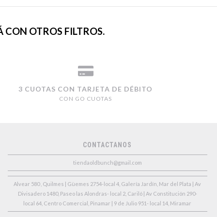
 CON OTROS FILTROS.
3 CUOTAS CON TARJETA DE DÉBITO
CON GO CUOTAS
CONTACTANOS
tiendaoldbunch@gmail.com
Alvear 580 , Quilmes | Güemes 2754-local 4, Galería Jardín, Mar del Plata | Av
Divisadero 1480, Paseo las Alondras- local 2, Cariló | Av Constitución 290-
local 64, Centro Comercial, Pinamar | 9 de Julio 951- local 14, Miramar