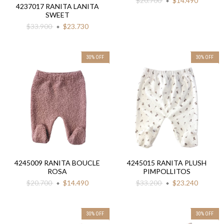
$20.700
$14.490
4237017 RANITA LANITA
SWEET
$33.900
$23.730
30
%
OFF
30
%
OFF
4245009 RANITA BOUCLE
4245015 RANITA PLUSH
ROSA
PIMPOLLITOS
$20.700
$14.490
$33.200
$23.240
30
%
OFF
30
%
OFF