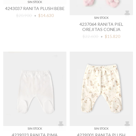
SIN STOCK
4243037 RANITA PLUSH BEBE
$20.900
$14.630
SIN STOCK
4237064 RANITA PIEL
OREJITAS CONEJA
$22.600
$15.820
SIN STOCK
SIN STOCK
4239023 RANITA PIMA
4239001 RANITA PLUSH