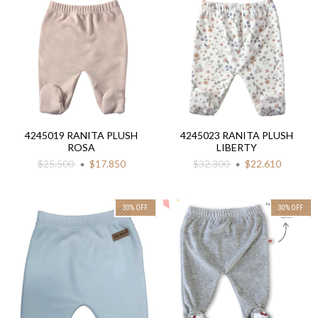
4245019 RANITA PLUSH
4245023 RANITA PLUSH
ROSA
LIBERTY
$25.500
$17.850
$32.300
$22.610
30
%
OFF
30
%
OFF