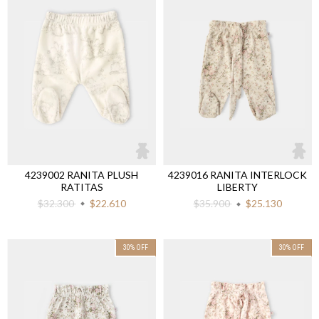
4239002 RANITA PLUSH
4239016 RANITA INTERLOCK
RATITAS
LIBERTY
$32.300
$22.610
$35.900
$25.130
30
%
OFF
30
%
OFF