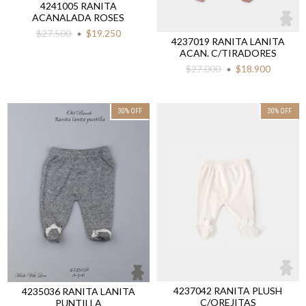
4241005 RANITA
ACANALADA ROSES
$27.500
$19.250
4237019 RANITA LANITA
ACAN. C/TIRADORES
$27.000
$18.900
30
%
OFF
30
%
OFF
4237042 RANITA PLUSH
4235036 RANITA LANITA
C/OREJITAS
PUNTILLA