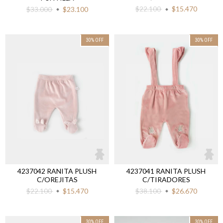
$22.100
$15.470
$33.000
$23.100
30
%
OFF
30
%
OFF
4237042 RANITA PLUSH
4237041 RANITA PLUSH
C/OREJITAS
C/TIRADORES
$22.100
$15.470
$38.100
$26.670
30
%
OFF
30
%
OFF