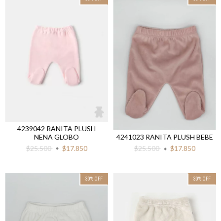
4239042 RANITA PLUSH
NENA GLOBO
4241023 RANITA PLUSH BEBE
$25.500
$17.850
$25.500
$17.850
30
%
OFF
30
%
OFF