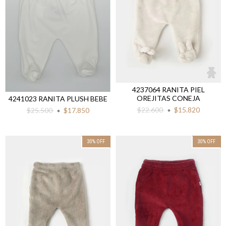
4237064 RANITA PIEL
OREJITAS CONEJA
4241023 RANITA PLUSH BEBE
$22.600
$15.820
$25.500
$17.850
30
%
OFF
30
%
OFF