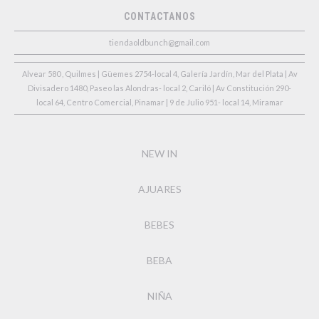
CONTACTANOS
tiendaoldbunch@gmail.com
Alvear 580 , Quilmes | Güemes 2754-local 4, Galería Jardín, Mar del Plata | Av
Divisadero 1480, Paseo las Alondras- local 2, Cariló | Av Constitución 290-
local 64, Centro Comercial, Pinamar | 9 de Julio 951- local 14, Miramar
NEW IN
AJUARES
BEBES
BEBA
NIÑA