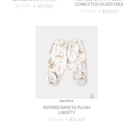
CONEJITOS SILVESTRES
$27.600
$19.320
$32.300
$22.610
SIN STOCK
4239003 RANITA PLUSH
LIBERTY
$32.300
$22.610