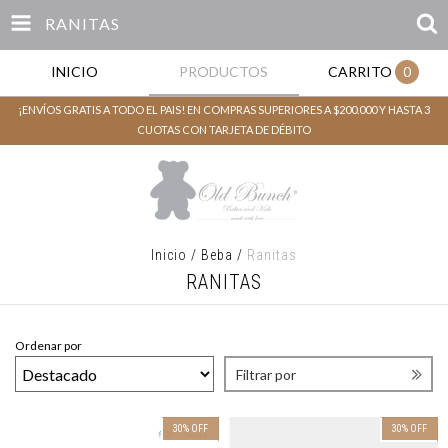
RANITAS
INICIO
PRODUCTOS
CARRITO
0
¡ENVÍOS GRATIS A TODO EL PAIS! EN COMPRAS SUPERIORES A $200.000 Y HASTA 3
CUOTAS CON TARJETA DE DÉBITO
Inicio
/
Beba
/
Ranitas
RANITAS
Ordenar por
Filtrar por
30
%
OFF
30
%
OFF