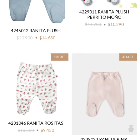
4229011 RANITA PLUSH
PERRITO MOÑO
$14.700
$10.290
4245042 RANITA PLUSH
$20.900
$14.630
30
%
OFF
30
%
OFF
4231046 RANITA ROSITAS
$13.500
$9.450
4239023 RANITA PIMA