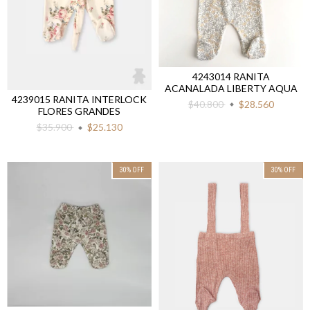
4243014 RANITA
ACANALADA LIBERTY AQUA
4239015 RANITA INTERLOCK
$40.800
$28.560
FLORES GRANDES
$35.900
$25.130
30
%
OFF
30
%
OFF