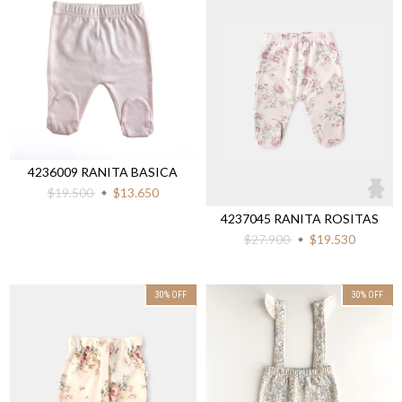
4236009 RANITA BASICA
$19.500
$13.650
4237045 RANITA ROSITAS
$27.900
$19.530
30
%
OFF
30
%
OFF