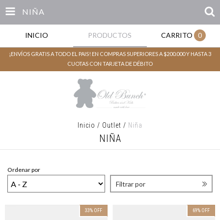
NIÑA
INICIO
PRODUCTOS
CARRITO
0
¡ENVÍOS GRATIS A TODO EL PAIS! EN COMPRAS SUPERIORES A $200.000 Y HASTA 3
CUOTAS CON TARJETA DE DÉBITO
Inicio
/
Outlet
/
Niña
NIÑA
Ordenar por
Filtrar por
33
%
OFF
69
%
OFF