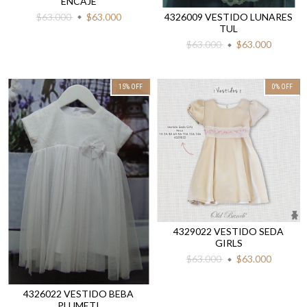
ENCAJE
$63.000
$63.000
4326009 VESTIDO LUNARES
TUL
$63.000
$63.000
15
%
OFF
0
%
OFF
4329022 VESTIDO SEDA
GIRLS
$63.000
$63.000
4326022 VESTIDO BEBA
PLUMETI