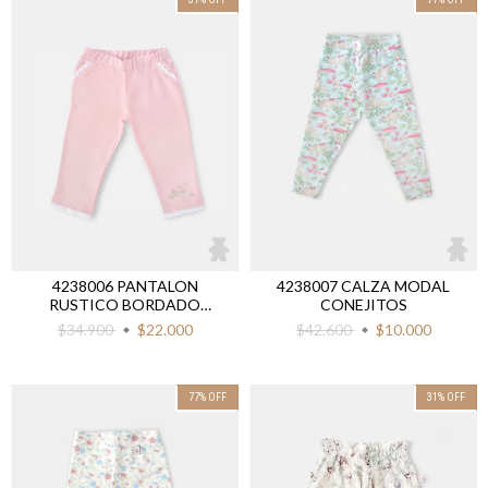
4238006 PANTALON
4238007 CALZA MODAL
RUSTICO BORDADO
CONEJITOS
CONEJITOS
$34.900
$22.000
$42.600
$10.000
77
%
OFF
31
%
OFF