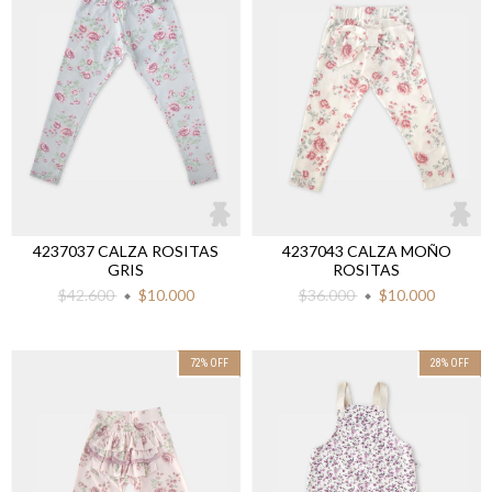
4237037 CALZA ROSITAS
4237043 CALZA MOÑO
GRIS
ROSITAS
$42.600
$10.000
$36.000
$10.000
72
%
OFF
28
%
OFF