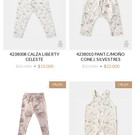
4238008 CALZA LIBERTY
4238010 PANT.C/MOÑO
CELESTE
CONEJ. SILVESTRES
$42.600
$10.000
$32.000
$22.000
77
%
OFF
17
%
OFF