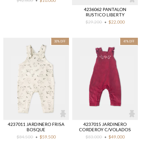
$42.600
$10.000
4236062 PANTALON
RUSTICO LIBERTY
$29.200
$22.000
30
%
OFF
41
%
OFF
4237011 JARDINERO FRISA
4237015 JARDINERO
BOSQUE
CORDEROY C/VOLADOS
$84.500
$59.500
$83.000
$49.000