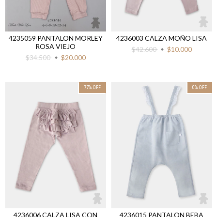
4236003 CALZA MOÑO LISA
4235059 PANTALON MORLEY
ROSA VIEJO
$42.600
$10.000
$34.500
$20.000
77
%
OFF
0
%
OFF
4236006 CALZA LISA CON
4236015 PANTALON BEBA