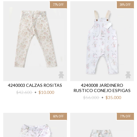
77
%
OFF
38
%
OFF
4240003 CALZAS ROSITAS
4240008 JARDINERO
RUSTICO CONEJO ESPIGAS
$42.600
$10.000
$56.000
$35.000
60
%
OFF
77
%
OFF