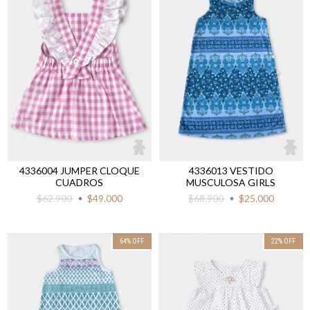
4336004 JUMPER CLOQUE
4336013 VESTIDO
CUADROS
MUSCULOSA GIRLS
$62.900
$49.000
$68.900
$25.000
64
%
OFF
22
%
OFF