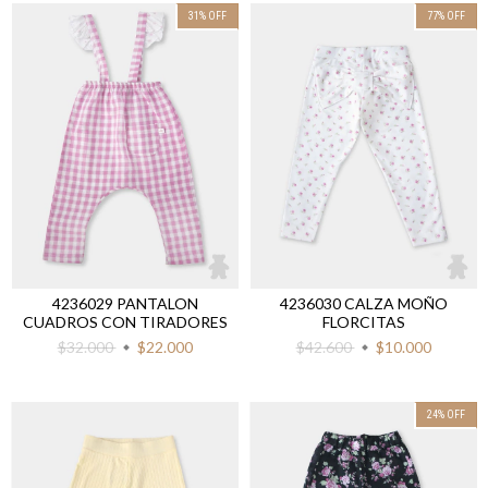
31
%
OFF
77
%
OFF
4236029 PANTALON
4236030 CALZA MOÑO
CUADROS CON TIRADORES
FLORCITAS
$32.000
$22.000
$42.600
$10.000
24
%
OFF