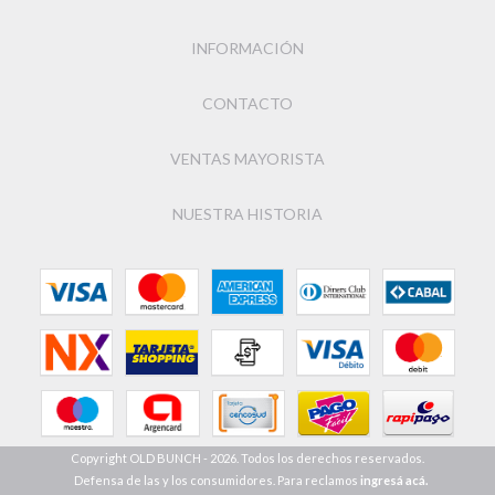
INFORMACIÓN
CONTACTO
VENTAS MAYORISTA
NUESTRA HISTORIA
Copyright OLD BUNCH - 2026. Todos los derechos reservados.
Defensa de las y los consumidores. Para reclamos
ingresá acá.