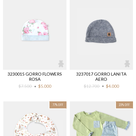
3237017 GORRO LANITA
3230015 GORRO FLOWERS
AERO
ROSA
$12.700
$4.000
$7.500
$5.000
77
%
OFF
23
%
OFF