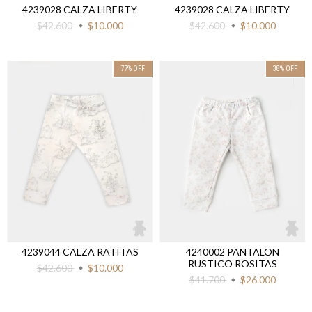
4239028 CALZA LIBERTY
4239028 CALZA LIBERTY
$42.600
$10.000
$42.600
$10.000
77
%
OFF
38
%
OFF
4239044 CALZA RATITAS
4240002 PANTALON
RUSTICO ROSITAS
$42.600
$10.000
$41.700
$26.000