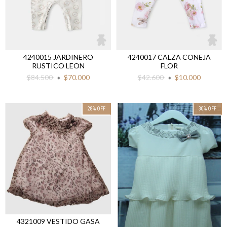
4240015 JARDINERO
4240017 CALZA CONEJA
RUSTICO LEON
FLOR
$84.500
$70.000
$42.600
$10.000
28
%
OFF
30
%
OFF
4321009 VESTIDO GASA