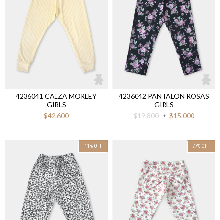
4236041 CALZA MORLEY
4236042 PANTALON ROSAS
GIRLS
GIRLS
$42.600
$19.800
$15.000
-11
%
OFF
77
%
OFF