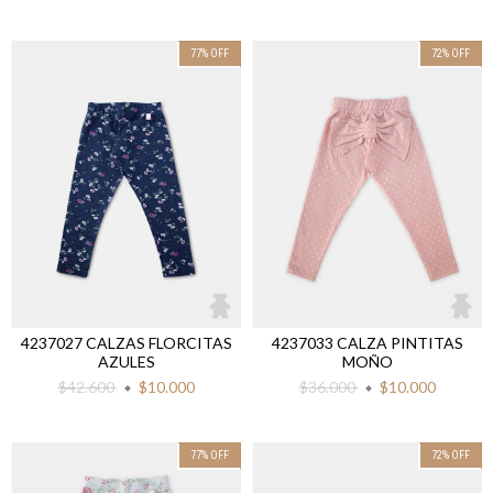
77
%
OFF
72
%
OFF
4237027 CALZAS FLORCITAS
4237033 CALZA PINTITAS
AZULES
MOÑO
$42.600
$10.000
$36.000
$10.000
77
%
OFF
72
%
OFF