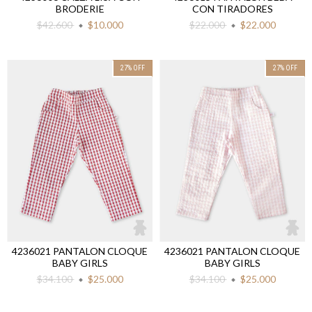
BRODERIE
CON TIRADORES
$42.600
$10.000
$22.000
$22.000
27
%
OFF
27
%
OFF
4236021 PANTALON CLOQUE
4236021 PANTALON CLOQUE
BABY GIRLS
BABY GIRLS
$34.100
$25.000
$34.100
$25.000