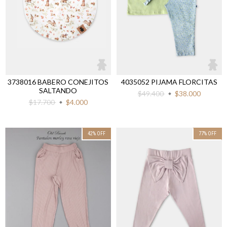
3738016 BABERO CONEJITOS
4035052 PIJAMA FLORCITAS
SALTANDO
$49.400
$38.000
$17.700
$4.000
42
%
OFF
77
%
OFF