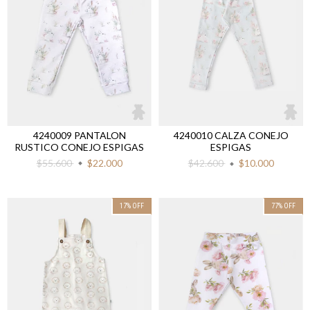
4240009 PANTALON
4240010 CALZA CONEJO
RUSTICO CONEJO ESPIGAS
ESPIGAS
$55.600
$22.000
$42.600
$10.000
17
%
OFF
77
%
OFF