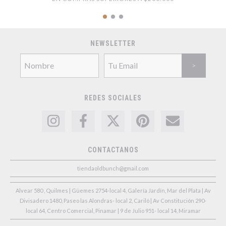
NEWSLETTER
REDES SOCIALES
CONTACTANOS
tiendaoldbunch@gmail.com
Alvear 580 , Quilmes | Güemes 2754-local 4, Galería Jardín, Mar del Plata | Av
Divisadero 1480, Paseo las Alondras- local 2, Cariló | Av Constitución 290-
local 64, Centro Comercial, Pinamar | 9 de Julio 951- local 14, Miramar