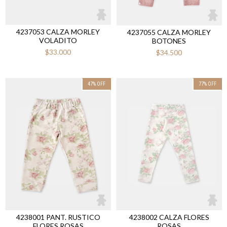
4237053 CALZA MORLEY
4237055 CALZA MORLEY
VOLADITO
BOTONES
$33.000
$34.500
47
%
OFF
77
%
OFF
4238001 PANT. RUSTICO
4238002 CALZA FLORES
FLORES ROSAS
ROSAS