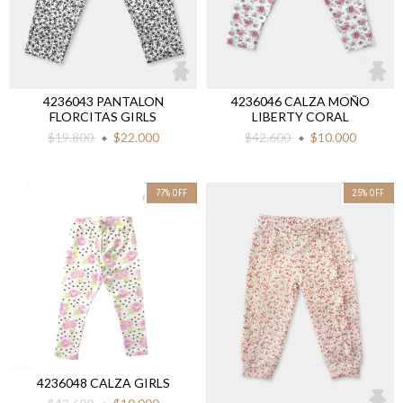
4236043 PANTALON
4236046 CALZA MOÑO
FLORCITAS GIRLS
LIBERTY CORAL
$19.800
$22.000
$42.600
$10.000
77
%
OFF
25
%
OFF
4236048 CALZA GIRLS