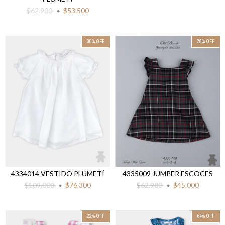
$62.900
$53.500
30
%
OFF
28
%
OFF
4334014 VESTIDO PLUMETÍ
4335009 JUMPER ESCOCES
$109.000
$76.300
$62.900
$45.000
22
%
OFF
64
%
OFF