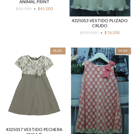
ANIMAL PRINT
$62.900
$45.000
4325013 VESTIDO PLIZADO
CRUDO
$109.000
$76.300
0
%
OFF
0
%
OFF
4325017 VESTIDO PECHERA