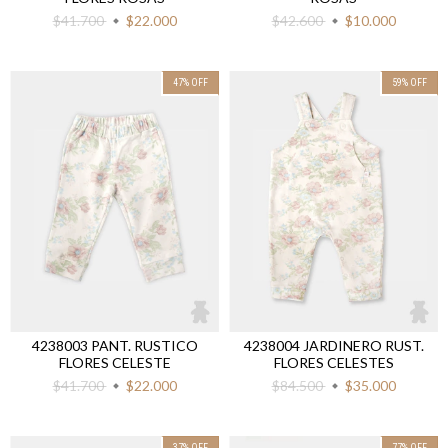
$41.700
$22.000
$42.600
$10.000
47
%
OFF
59
%
OFF
4238003 PANT. RUSTICO
4238004 JARDINERO RUST.
FLORES CELESTE
FLORES CELESTES
$41.700
$22.000
$84.500
$35.000
37
%
OFF
77
%
OFF