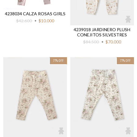
4238034 CALZA ROSAS GIRLS
$42.600
$10.000
4239018 JARDINERO PLUSH
CONEJITOS SILVESTRES
$84.500
$70.000
77
%
OFF
77
%
OFF