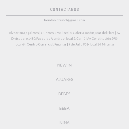
CONTACTANOS
tiendaoldbunch@gmail.com
Alvear 580 , Quilmes | Güemes 2754-local 4, Galería Jardín, Mar del Plata | Av
Divisadero 1480, Paseo las Alondras- local 2, Cariló | Av Constitución 290-
local 64, Centro Comercial, Pinamar | 9 de Julio 951- local 14, Miramar
NEW IN
AJUARES
BEBES
BEBA
NIÑA