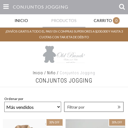
CONJUNTOS JOGGING
INICIO
PRODUCTOS
CARRITO
0
¡ENVÍOS GRATIS A TODO EL PAIS! EN COMPRAS SUPERIORES A $200.000 Y HASTA 3
CUOTAS CON TARJETA DE DÉBITO
Inicio
/
Niño
/
Conjuntos Jogging
CONJUNTOS JOGGING
Ordenar por
Filtrar por
30
%
OFF
30
%
OFF