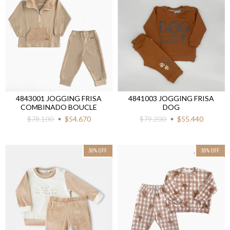
4843001 JOGGING FRISA
4841003 JOGGING FRISA
COMBINADO BOUCLE
DOG
$78.100
$54.670
$79.200
$55.440
30
%
OFF
30
%
OFF