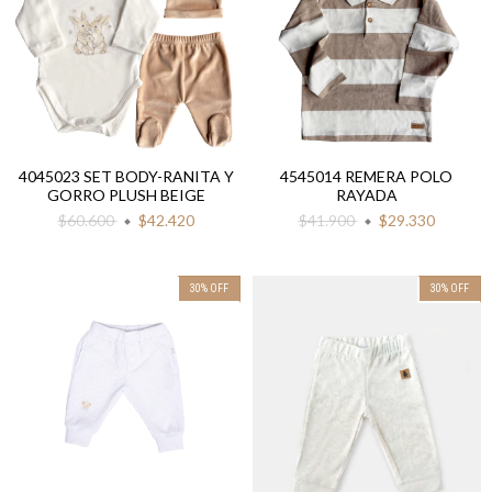
4045023 SET BODY-RANITA Y
4545014 REMERA POLO
GORRO PLUSH BEIGE
RAYADA
$60.600
$42.420
$41.900
$29.330
30
%
OFF
30
%
OFF