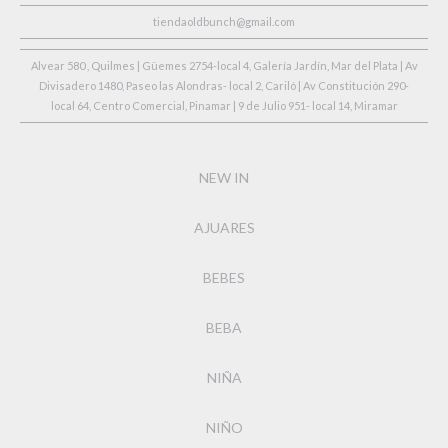
tiendaoldbunch@gmail.com
Alvear 580 , Quilmes | Güemes 2754-local 4, Galería Jardín, Mar del Plata | Av
Divisadero 1480, Paseo las Alondras- local 2, Cariló | Av Constitución 290-
local 64, Centro Comercial, Pinamar | 9 de Julio 951- local 14, Miramar
NEW IN
AJUARES
BEBES
BEBA
NIÑA
NIÑO