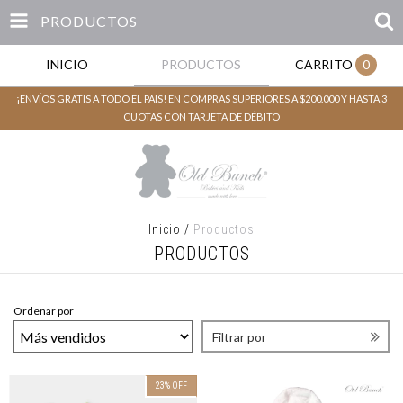
PRODUCTOS
INICIO
PRODUCTOS
CARRITO
0
¡ENVÍOS GRATIS A TODO EL PAIS! EN COMPRAS SUPERIORES A $200.000 Y HASTA 3
CUOTAS CON TARJETA DE DÉBITO
Inicio
/
Productos
PRODUCTOS
Ordenar por
Filtrar por
23
%
OFF