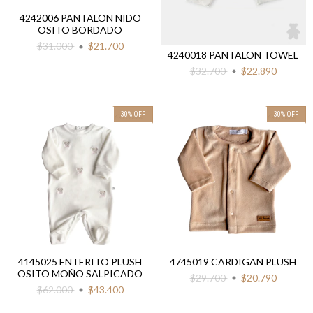
4242006 PANTALON NIDO
OSITO BORDADO
$31.000
$21.700
4240018 PANTALON TOWEL
$32.700
$22.890
30
%
OFF
30
%
OFF
4145025 ENTERITO PLUSH
4745019 CARDIGAN PLUSH
OSITO MOÑO SALPICADO
$29.700
$20.790
$62.000
$43.400