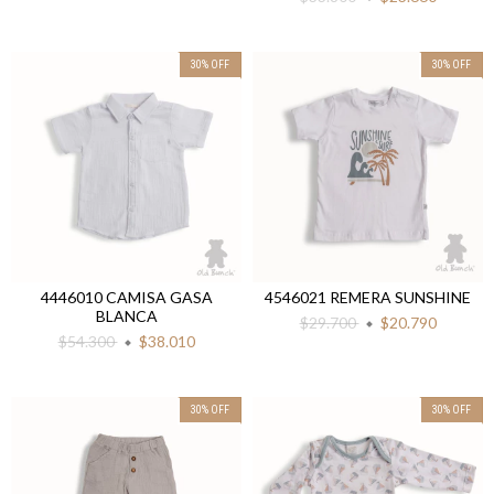
30
%
OFF
30
%
OFF
4446010 CAMISA GASA
4546021 REMERA SUNSHINE
BLANCA
$29.700
$20.790
$54.300
$38.010
30
%
OFF
30
%
OFF