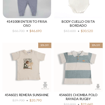
4141008 ENTERITO FRISA
BODY CUELLO OSITA
OSO
BORDADO
$66.700
$46.690
$43.600
$30.520
30
%
OFF
30
%
OFF
4546021 REMERA SUNSHINE
4546031 CHOMBA POLO
RAYADA RUGBY
$29.700
$20.790
$33.800
$23.660