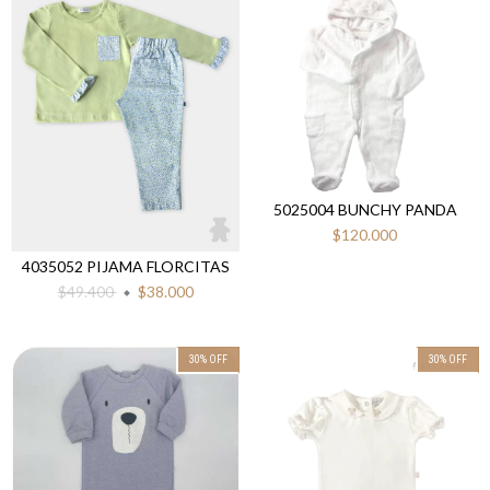
5025004 BUNCHY PANDA
$120.000
4035052 PIJAMA FLORCITAS
$49.400
$38.000
30
%
OFF
30
%
OFF