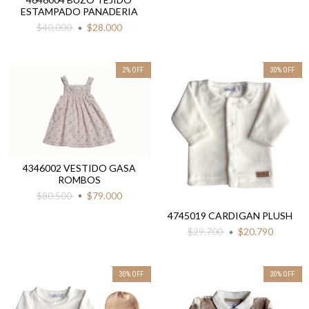
ESTAMPADO PANADERIA
$40.000
$28.000
2
%
OFF
30
%
OFF
4346002 VESTIDO GASA
ROMBOS
$80.500
$79.000
4745019 CARDIGAN PLUSH
$29.700
$20.790
30
%
OFF
30
%
OFF