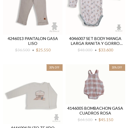
4246013 PANTALON GASA
4046007 SET BODY MANGA
LISO
LARGA RANITA Y GORRO
VELEROS
$36.500
$25.550
$48.000
$33.600
30
%
OFF
30
%
OFF
4146005 BOMBACHON GASA
CUADROS ROSA
$64.500
$45.150
4646004 BUZO TEJIDO