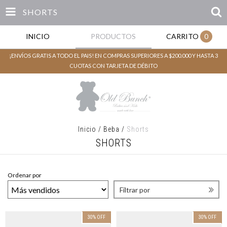
SHORTS
INICIO
PRODUCTOS
CARRITO
0
¡ENVÍOS GRATIS A TODO EL PAIS! EN COMPRAS SUPERIORES A $200.000 Y HASTA 3
CUOTAS CON TARJETA DE DÉBITO
Inicio
/
Beba
/
Shorts
SHORTS
Ordenar por
Filtrar por
30
%
OFF
30
%
OFF