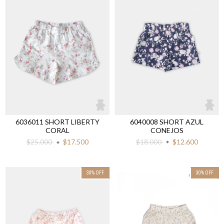
6040008 SHORT AZUL
6036011 SHORT LIBERTY
CONEJOS
CORAL
$18.000
$12.600
$25.000
$17.500
30
%
OFF
30
%
OFF