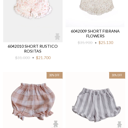
6042009 SHORT FIBRANA
FLOWERS
$35.900
$25.130
6042010 SHORT RUSTICO
ROSITAS
$31.000
$21.700
30
%
OFF
30
%
OFF