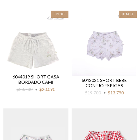
30
%
OFF
30
%
OFF
6044019 SHORT GASA
6042021 SHORT BEBE
BORDADO CAMI
CONEJO ESPIGAS
$28.700
$20.090
$19.700
$13.790