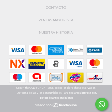
CONTACTO
VENTAS MAYORISTA
NUESTRA HISTORIA
Copyright OLD BUNCH - 2026. Todos los derechos reservados.
Defensa de las y los consumidores. Para reclamos
ingresá acá.
Botón de arrepentimiento