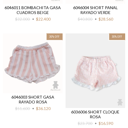
6046011 BOMBACHITA GASA
6046004 SHORT PANAL
CUADROS BEIGE
RAYADO VERDE
$32.000
$22.400
$40.800
$28.560
30
%
OFF
30
%
OFF
6046003 SHORT GASA
RAYADO ROSA
$51.600
$36.120
6036006 SHORT CLOQUE
ROSA
$23.700
$16.590