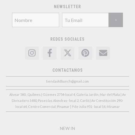
NEWSLETTER
REDES SOCIALES
CONTACTANOS
tiendaoldbunch@gmail.com
Alvear 580 , Quilmes | Güemes 2754-local 4, Galería Jardín, Mar del Plata | Av
Divisadero 1480, Paseo las Alondras- local 2, Cariló | Av Constitución 290-
local 64, Centro Comercial, Pinamar | 9 de Julio 951- local 14, Miramar
NEW IN