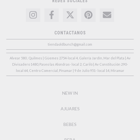
REDES SOCIALES
CONTACTANOS
tiendaoldbunch@gmail.com
Alvear 580 , Quilmes | Güemes 2754-local 4, Galería Jardín, Mar del Plata | Av
Divisadero 1480, Paseo las Alondras- local 2, Cariló | Av Constitución 290-
local 64, Centro Comercial, Pinamar | 9 de Julio 951- local 14, Miramar
NEW IN
AJUARES
BEBES
BEBA