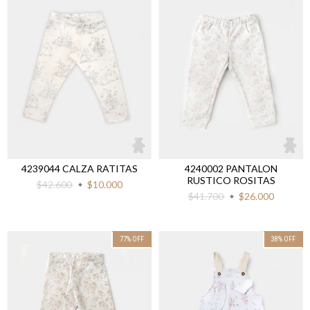
4239044 CALZA RATITAS
4240002 PANTALON
RUSTICO ROSITAS
$42.600
$10.000
$41.700
$26.000
77
%
OFF
38
%
OFF