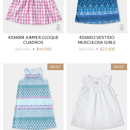
4336004 JUMPER CLOQUE
4336013 VESTIDO
CUADROS
MUSCULOSA GIRLS
$62.900
$49.000
$68.900
$25.000
64
%
OFF
22
%
OFF