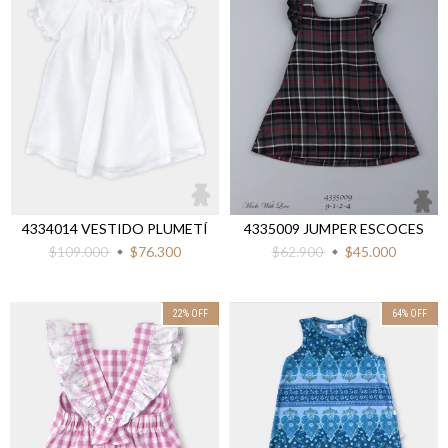
4334014 VESTIDO PLUMETÍ
4335009 JUMPER ESCOCES
$109.000
$76.300
$62.900
$45.000
22
%
OFF
64
%
OFF