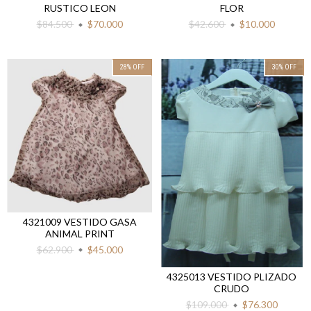
RUSTICO LEON
FLOR
$84.500
$70.000
$42.600
$10.000
28
%
OFF
30
%
OFF
4321009 VESTIDO GASA
ANIMAL PRINT
$62.900
$45.000
4325013 VESTIDO PLIZADO
CRUDO
$109.000
$76.300