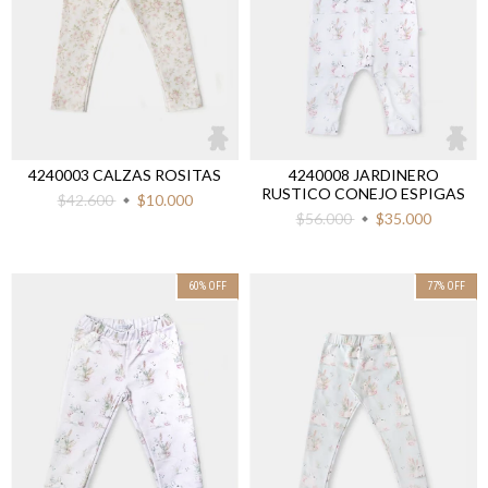
4240003 CALZAS ROSITAS
4240008 JARDINERO
RUSTICO CONEJO ESPIGAS
$42.600
$10.000
$56.000
$35.000
60
%
OFF
77
%
OFF