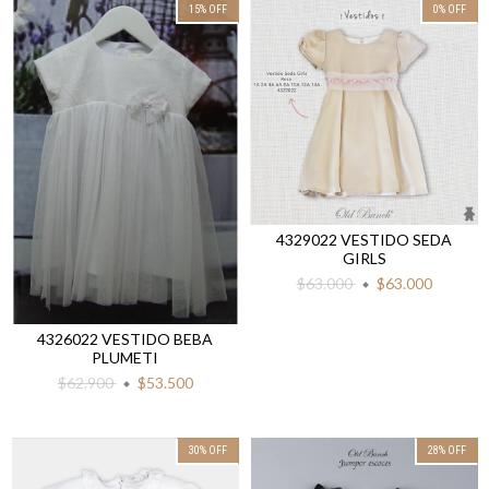
15
%
OFF
0
%
OFF
4329022 VESTIDO SEDA
GIRLS
$63.000
$63.000
4326022 VESTIDO BEBA
PLUMETI
$62.900
$53.500
30
%
OFF
28
%
OFF