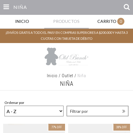
NIÑA
INICIO
PRODUCTOS
CARRITO
0
¡ENVÍOS GRATIS A TODO EL PAIS! EN COMPRAS SUPERIORES A $200.000 Y HASTA 3
CUOTAS CON TARJETA DE DÉBITO
Inicio
/
Outlet
/
Niña
NIÑA
Ordenar por
Filtrar por
77
%
OFF
38
%
OFF