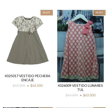
0
%
OFF
0
%
OFF
4325017 VESTIDO PECHERA
ENCAJE
$63.000
$63.000
4326009 VESTIDO LUNARES
TUL
$63.000
$63.000