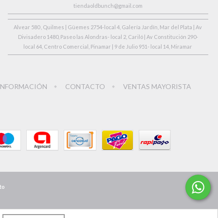
tiendaoldbunch@gmail.com
Alvear 580 , Quilmes | Güemes 2754-local 4, Galería Jardín, Mar del Plata | Av
Divisadero 1480, Paseo las Alondras- local 2, Cariló | Av Constitución 290-
local 64, Centro Comercial, Pinamar | 9 de Julio 951- local 14, Miramar
INFORMACIÓN
CONTACTO
VENTAS MAYORISTA
to