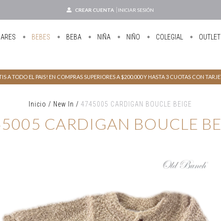
CREAR CUENTA
INICIAR SESIÓN
UARES
BEBES
BEBA
NIÑA
NIÑO
COLEGIAL
OUTLET
IS A TODO EL PAIS! EN COMPRAS SUPERIORES A $200.000 Y HASTA 3 CUOTAS CON TARJ
Inicio
/
New In
/
4745005 CARDIGAN BOUCLE BEIGE
45005 CARDIGAN BOUCLE BE