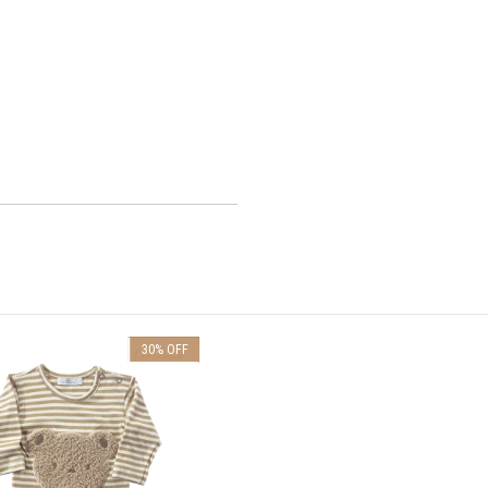
30
%
OFF