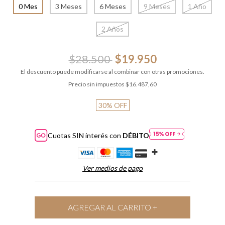
0 Mes
3 Meses
6 Meses
9 Meses
1 Año
2 Años
$28.500
$19.950
El descuento puede modificarse al combinar con otras promociones.
Precio sin impuestos
$16.487,60
30
%
OFF
Cuotas SIN interés con
DÉBITO
Ver medios de pago