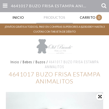
4641017 BUZO FRISA ESTAMPA ANIMALITOS
INICIO
PRODUCTOS
CARRITO
0
¡ENVÍOS GRATIS A TODO EL PAIS! EN COMPRAS SUPERIORES A $200.000 Y HASTA 3
CUOTAS CON TARJETA DE DÉBITO
Inicio
/
Bebes
/
Buzos
/
4641017 BUZO FRISA ESTAMPA
ANIMALITOS
4641017 BUZO FRISA ESTAMPA
ANIMALITOS