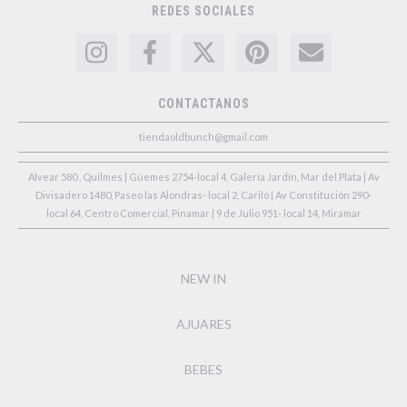
REDES SOCIALES
CONTACTANOS
tiendaoldbunch@gmail.com
Alvear 580 , Quilmes | Güemes 2754-local 4, Galería Jardín, Mar del Plata | Av
Divisadero 1480, Paseo las Alondras- local 2, Cariló | Av Constitución 290-
local 64, Centro Comercial, Pinamar | 9 de Julio 951- local 14, Miramar
NEW IN
AJUARES
BEBES