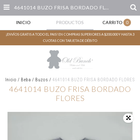
4641014 BUZO FRISA BORDADO FLORES
INICIO
PRODUCTOS
CARRITO
0
¡ENVÍOS GRATIS A TODO EL PAIS! EN COMPRAS SUPERIORES A $200.000 Y HASTA 3
CUOTAS CON TARJETA DE DÉBITO
Inicio
/
Beba
/
Buzos
/
4641014 BUZO FRISA BORDADO FLORES
4641014 BUZO FRISA BORDADO
FLORES