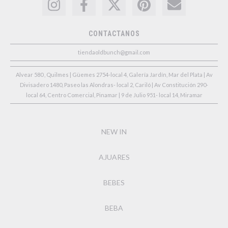
CONTACTANOS
tiendaoldbunch@gmail.com
Alvear 580 , Quilmes | Güemes 2754-local 4, Galería Jardín, Mar del Plata | Av
Divisadero 1480, Paseo las Alondras- local 2, Cariló | Av Constitución 290-
local 64, Centro Comercial, Pinamar | 9 de Julio 951- local 14, Miramar
NEW IN
AJUARES
BEBES
BEBA