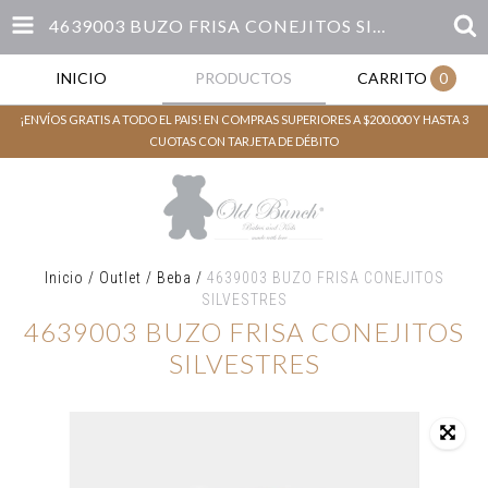
4639003 BUZO FRISA CONEJITOS SILVESTRES
INICIO
PRODUCTOS
CARRITO
0
¡ENVÍOS GRATIS A TODO EL PAIS! EN COMPRAS SUPERIORES A $200.000 Y HASTA 3
CUOTAS CON TARJETA DE DÉBITO
Inicio
/
Outlet
/
Beba
/
4639003 BUZO FRISA CONEJITOS
SILVESTRES
4639003 BUZO FRISA CONEJITOS
SILVESTRES