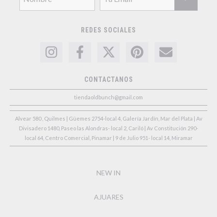
REDES SOCIALES
CONTACTANOS
tiendaoldbunch@gmail.com
Alvear 580 , Quilmes | Güemes 2754-local 4, Galería Jardín, Mar del Plata | Av
Divisadero 1480, Paseo las Alondras- local 2, Cariló | Av Constitución 290-
local 64, Centro Comercial, Pinamar | 9 de Julio 951- local 14, Miramar
NEW IN
AJUARES