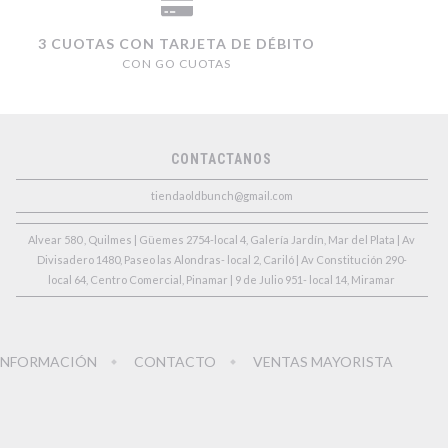
3 CUOTAS CON TARJETA DE DÉBITO
CON GO CUOTAS
CONTACTANOS
tiendaoldbunch@gmail.com
Alvear 580 , Quilmes | Güemes 2754-local 4, Galería Jardín, Mar del Plata | Av
Divisadero 1480, Paseo las Alondras- local 2, Cariló | Av Constitución 290-
local 64, Centro Comercial, Pinamar | 9 de Julio 951- local 14, Miramar
INFORMACIÓN
CONTACTO
VENTAS MAYORISTA