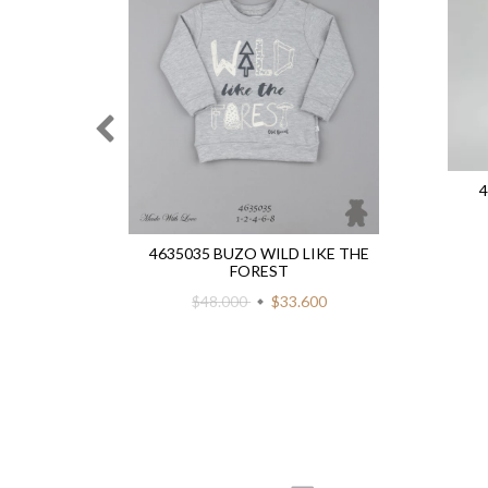
SO
4635035 BUZO WILD LIKE THE
FOREST
00
$48.000
$33.600