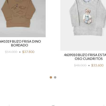
4641019 BUZO FRISA DINO
BORDADO
$54.000
$37.800
4639010 BUZO FRISA EST
OSO CUADRITOS
$48.000
$33.600