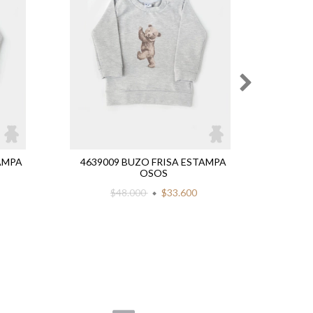
AMPA
4639009 BUZO FRISA ESTAMPA
46370
OSOS
$48.000
$33.600