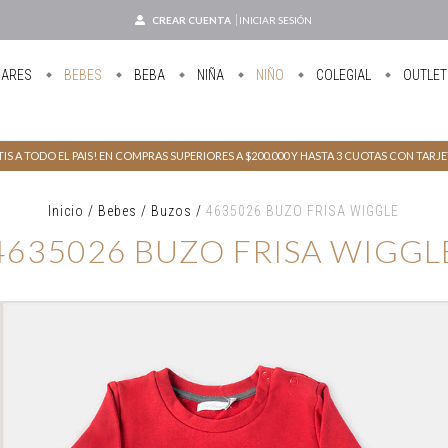
CREAR CUENTA
INICIAR SESIÓN
UARES
BEBES
BEBA
NIÑA
NIÑO
COLEGIAL
OUTLET
IS A TODO EL PAIS! EN COMPRAS SUPERIORES A $200.000 Y HASTA 3 CUOTAS CON TARJ
Inicio
/
Bebes
/
Buzos
/
4635026 BUZO FRISA WIGGLE
4635026 BUZO FRISA WIGGL