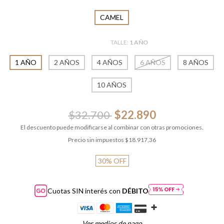
CAMEL
TALLE:
1 AÑO
1 AÑO
2 AÑOS
4 AÑOS
6 AÑOS
8 AÑOS
10 AÑOS
$32.700
$22.890
El descuento puede modificarse al combinar con otras promociones.
Precio sin impuestos
$18.917,36
30
%
OFF
Cuotas SIN interés con
DÉBITO
Ver medios de pago