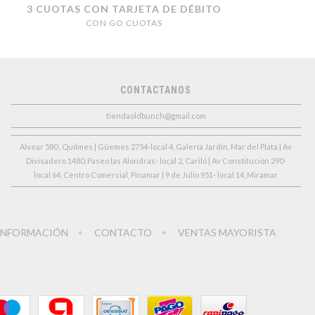
3 CUOTAS CON TARJETA DE DÉBITO
CON GO CUOTAS
CONTACTANOS
tiendaoldbunch@gmail.com
Alvear 580 , Quilmes | Güemes 2754-local 4, Galería Jardín, Mar del Plata | Av
Divisadero 1480, Paseo las Alondras- local 2, Cariló | Av Constitución 290-
local 64, Centro Comercial, Pinamar | 9 de Julio 951- local 14, Miramar
INFORMACIÓN
CONTACTO
VENTAS MAYORISTA