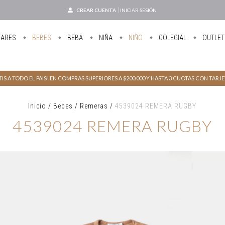
CREAR CUENTA
INICIAR SESIÓN
UARES
BEBES
BEBA
NIÑA
NIÑO
COLEGIAL
OUTLET
IS A TODO EL PAIS! EN COMPRAS SUPERIORES A $200.000 Y HASTA 3 CUOTAS CON TARJ
Inicio
/
Bebes
/
Remeras
/
4539024 REMERA RUGBY
4539024 REMERA RUGBY