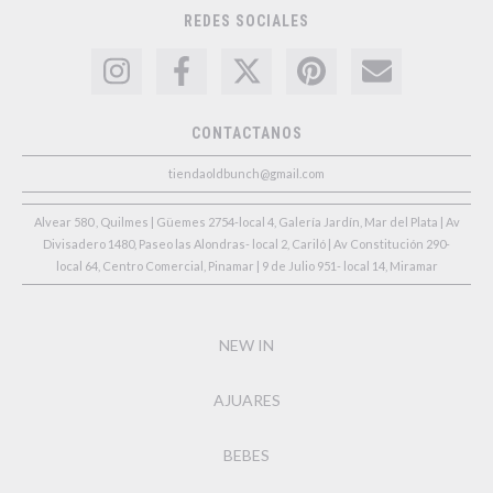
REDES SOCIALES
CONTACTANOS
tiendaoldbunch@gmail.com
Alvear 580 , Quilmes | Güemes 2754-local 4, Galería Jardín, Mar del Plata | Av
Divisadero 1480, Paseo las Alondras- local 2, Cariló | Av Constitución 290-
local 64, Centro Comercial, Pinamar | 9 de Julio 951- local 14, Miramar
NEW IN
AJUARES
BEBES