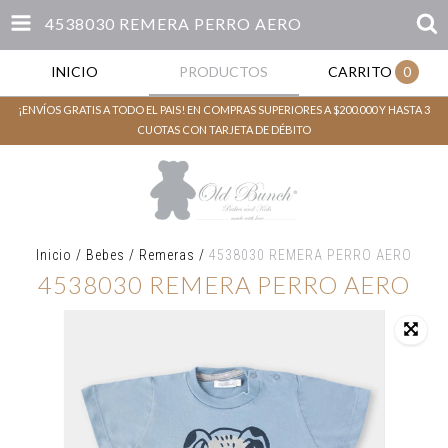
4538030 REMERA PERRO AERO
INICIO
PRODUCTOS
CARRITO
0
¡ENVÍOS GRATIS A TODO EL PAIS! EN COMPRAS SUPERIORES A $200.000 Y HASTA 3
CUOTAS CON TARJETA DE DÉBITO
Inicio
/
Bebes
/
Remeras
/
4538030 REMERA PERRO AERO
4538030 REMERA PERRO AERO