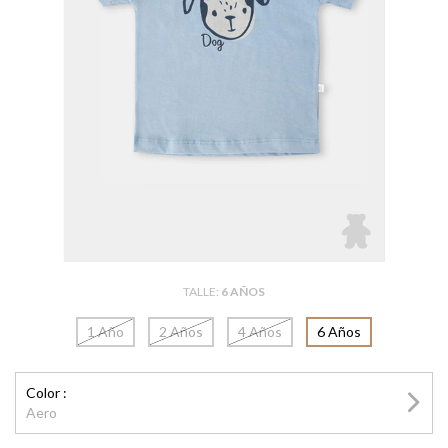
TALLE:
6 AÑOS
1 Año
2 Años
4 Años
6 Años
Color :
Aero