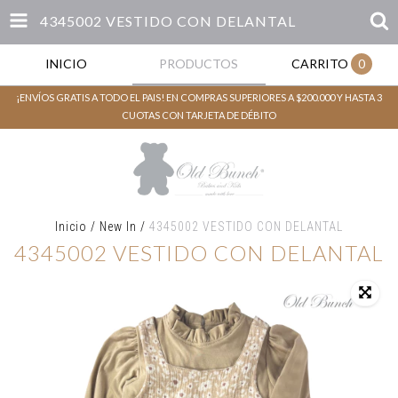
4345002 VESTIDO CON DELANTAL
INICIO
PRODUCTOS
CARRITO
0
¡ENVÍOS GRATIS A TODO EL PAIS! EN COMPRAS SUPERIORES A $200.000 Y HASTA 3
CUOTAS CON TARJETA DE DÉBITO
Inicio
/
New In
/
4345002 VESTIDO CON DELANTAL
4345002 VESTIDO CON DELANTAL