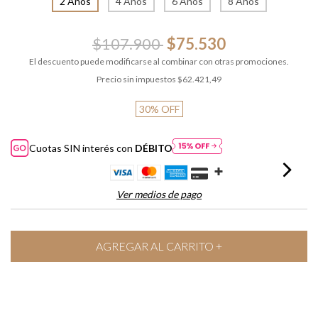
2 Años
4 Años
6 Años
8 Años
$107.900
$75.530
El descuento puede modificarse al combinar con otras promociones.
Precio sin impuestos
$62.421,49
30
%
OFF
Cuotas SIN interés con
DÉBITO
Ver medios de pago