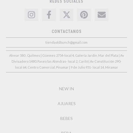
REDES SOCIALES
CONTACTANOS
tiendaoldbunch@gmail.com
Alvear 580 , Quilmes | Güemes 2754-local 4, Galería Jardín, Mar del Plata | Av
Divisadero 1480, Paseo las Alondras- local 2, Cariló | Av Constitución 290-
local 64, Centro Comercial, Pinamar | 9 de Julio 951- local 14, Miramar
NEW IN
AJUARES
BEBES