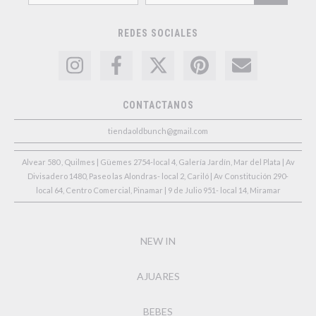
REDES SOCIALES
CONTACTANOS
tiendaoldbunch@gmail.com
Alvear 580 , Quilmes | Güemes 2754-local 4, Galería Jardín, Mar del Plata | Av
Divisadero 1480, Paseo las Alondras- local 2, Cariló | Av Constitución 290-
local 64, Centro Comercial, Pinamar | 9 de Julio 951- local 14, Miramar
NEW IN
AJUARES
BEBES