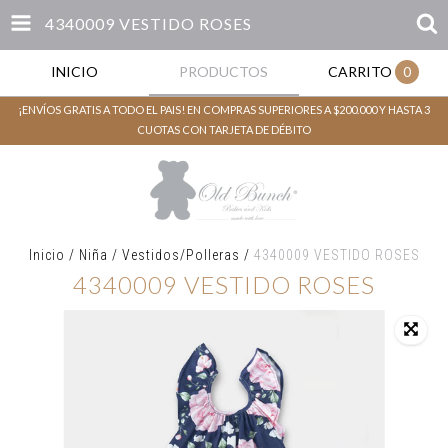
4340009 VESTIDO ROSES
INICIO
PRODUCTOS
CARRITO
0
¡ENVÍOS GRATIS A TODO EL PAIS! EN COMPRAS SUPERIORES A $200.000 Y HASTA 3
CUOTAS CON TARJETA DE DÉBITO
Inicio
/
Niña
/
Vestidos/Polleras
/
4340009 VESTIDO ROSES
4340009 VESTIDO ROSES