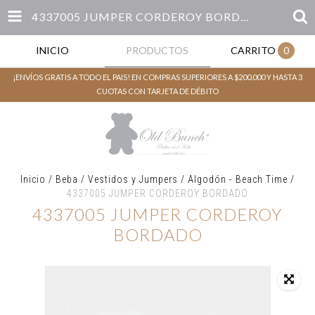
4337005 JUMPER CORDEROY BORDADO
INICIO
PRODUCTOS
CARRITO
0
¡ENVÍOS GRATIS A TODO EL PAIS! EN COMPRAS SUPERIORES A $200.000 Y HASTA 3
CUOTAS CON TARJETA DE DÉBITO
Inicio
/
Beba
/
Vestidos y Jumpers
/
Algodón - Beach Time
/
4337005 JUMPER CORDEROY BORDADO
4337005 JUMPER CORDEROY
BORDADO