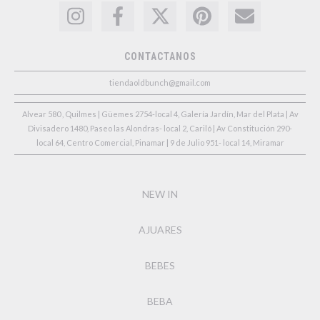
CONTACTANOS
tiendaoldbunch@gmail.com
Alvear 580 , Quilmes | Güemes 2754-local 4, Galería Jardín, Mar del Plata | Av
Divisadero 1480, Paseo las Alondras- local 2, Cariló | Av Constitución 290-
local 64, Centro Comercial, Pinamar | 9 de Julio 951- local 14, Miramar
NEW IN
AJUARES
BEBES
BEBA