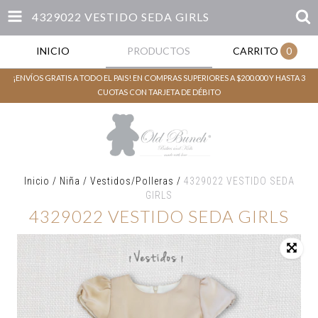
4329022 VESTIDO SEDA GIRLS
INICIO
PRODUCTOS
CARRITO
0
¡ENVÍOS GRATIS A TODO EL PAIS! EN COMPRAS SUPERIORES A $200.000 Y HASTA 3
CUOTAS CON TARJETA DE DÉBITO
Inicio
/
Niña
/
Vestidos/Polleras
/
4329022 VESTIDO SEDA
GIRLS
4329022 VESTIDO SEDA GIRLS