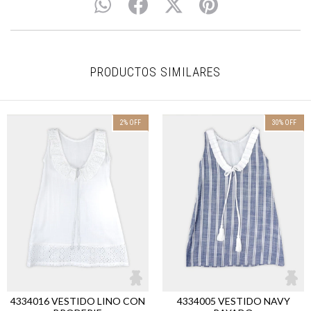
PRODUCTOS SIMILARES
2
%
OFF
30
%
OFF
4334016 VESTIDO LINO CON
4334005 VESTIDO NAVY