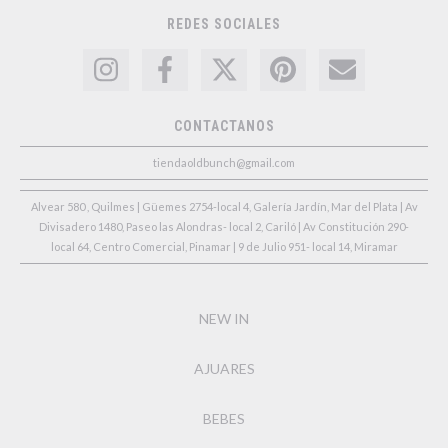
REDES SOCIALES
CONTACTANOS
tiendaoldbunch@gmail.com
Alvear 580 , Quilmes | Güemes 2754-local 4, Galería Jardín, Mar del Plata | Av
Divisadero 1480, Paseo las Alondras- local 2, Cariló | Av Constitución 290-
local 64, Centro Comercial, Pinamar | 9 de Julio 951- local 14, Miramar
NEW IN
AJUARES
BEBES