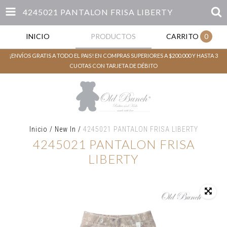
4245021 PANTALON FRISA LIBERTY
INICIO
PRODUCTOS
CARRITO
0
¡ENVÍOS GRATIS A TODO EL PAIS! EN COMPRAS SUPERIORES A $200.000 Y HASTA 3
CUOTAS CON TARJETA DE DÉBITO
Inicio
/
New In
/
4245021 PANTALON FRISA LIBERTY
4245021 PANTALON FRISA
LIBERTY