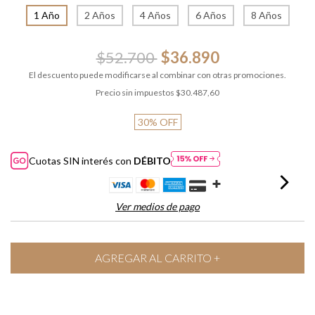
1 Año
2 Años
4 Años
6 Años
8 Años
$52.700
$36.890
El descuento puede modificarse al combinar con otras promociones.
Precio sin impuestos
$30.487,60
30
%
OFF
Cuotas SIN interés con
DÉBITO
Ver medios de pago