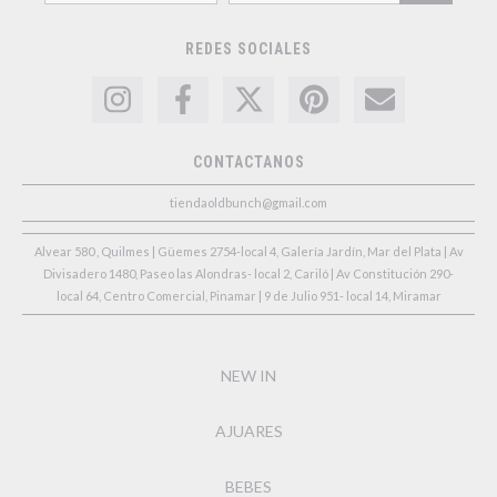
REDES SOCIALES
CONTACTANOS
tiendaoldbunch@gmail.com
Alvear 580 , Quilmes | Güemes 2754-local 4, Galería Jardín, Mar del Plata | Av
Divisadero 1480, Paseo las Alondras- local 2, Cariló | Av Constitución 290-
local 64, Centro Comercial, Pinamar | 9 de Julio 951- local 14, Miramar
NEW IN
AJUARES
BEBES