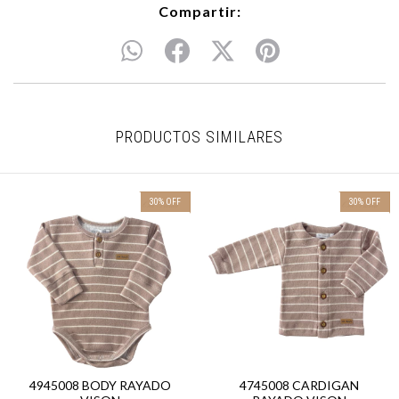
Compartir:
PRODUCTOS SIMILARES
30
%
OFF
30
%
OFF
4945008 BODY RAYADO
4745008 CARDIGAN