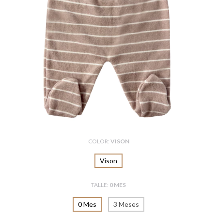
COLOR:
VISON
Vison
TALLE:
0 MES
0 Mes
3 Meses