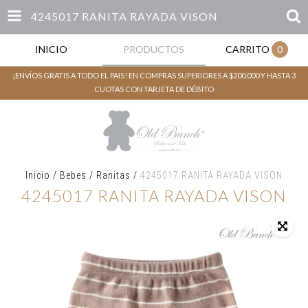
4245017 RANITA RAYADA VISON
INICIO
PRODUCTOS
CARRITO
0
¡ENVÍOS GRATIS A TODO EL PAIS! EN COMPRAS SUPERIORES A $200.000 Y HASTA 3
CUOTAS CON TARJETA DE DÉBITO
Inicio
/
Bebes
/
Ranitas
/
4245017 RANITA RAYADA VISON
4245017 RANITA RAYADA VISON