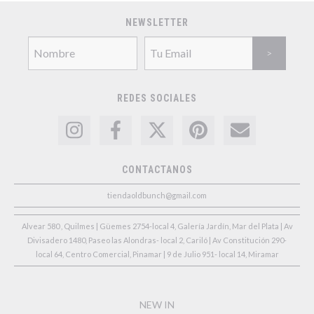
NEWSLETTER
REDES SOCIALES
CONTACTANOS
tiendaoldbunch@gmail.com
Alvear 580 , Quilmes | Güemes 2754-local 4, Galería Jardín, Mar del Plata | Av
Divisadero 1480, Paseo las Alondras- local 2, Cariló | Av Constitución 290-
local 64, Centro Comercial, Pinamar | 9 de Julio 951- local 14, Miramar
NEW IN