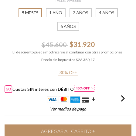
TALLE:
9 MESES
9 MESES
1 AÑO
2 AÑOS
4 AÑOS
6 AÑOS
$45.600
$31.920
El descuento puede modificarse al combinar con otras promociones.
Precio sin impuestos
$26.380,17
30
%
OFF
Cuotas SIN interés con
DÉBITO
Ver medios de pago