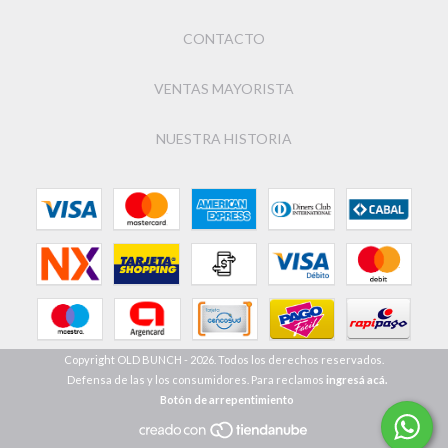
CONTACTO
VENTAS MAYORISTA
NUESTRA HISTORIA
Copyright OLD BUNCH - 2026. Todos los derechos reservados.
Defensa de las y los consumidores. Para reclamos
ingresá acá.
Botón de arrepentimiento