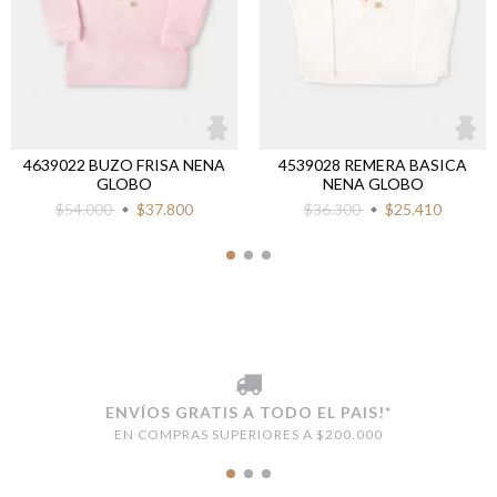
4639022 BUZO FRISA NENA
4539028 REMERA BASICA
GLOBO
NENA GLOBO
$54.000
$37.800
$36.300
$25.410
ENVÍOS GRATIS A TODO EL PAIS!*
EN COMPRAS SUPERIORES A $200.000