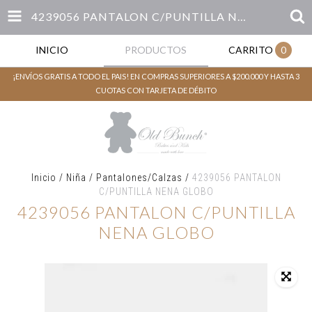
4239056 PANTALON C/PUNTILLA NENA GLOBO
INICIO
PRODUCTOS
CARRITO
0
¡ENVÍOS GRATIS A TODO EL PAIS! EN COMPRAS SUPERIORES A $200.000 Y HASTA 3
CUOTAS CON TARJETA DE DÉBITO
Inicio
/
Niña
/
Pantalones/Calzas
/
4239056 PANTALON
C/PUNTILLA NENA GLOBO
4239056 PANTALON C/PUNTILLA
NENA GLOBO