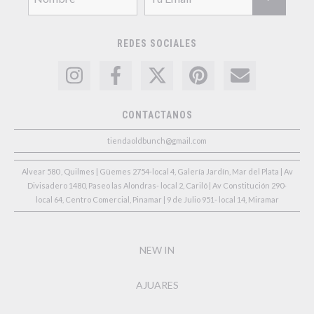
REDES SOCIALES
CONTACTANOS
tiendaoldbunch@gmail.com
Alvear 580 , Quilmes | Güemes 2754-local 4, Galería Jardín, Mar del Plata | Av
Divisadero 1480, Paseo las Alondras- local 2, Cariló | Av Constitución 290-
local 64, Centro Comercial, Pinamar | 9 de Julio 951- local 14, Miramar
NEW IN
AJUARES