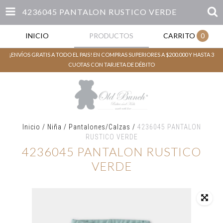
4236045 PANTALON RUSTICO VERDE
INICIO
PRODUCTOS
CARRITO
0
¡ENVÍOS GRATIS A TODO EL PAIS! EN COMPRAS SUPERIORES A $200.000 Y HASTA 3
CUOTAS CON TARJETA DE DÉBITO
Inicio
/
Niña
/
Pantalones/Calzas
/
4236045 PANTALON
RUSTICO VERDE
4236045 PANTALON RUSTICO
VERDE