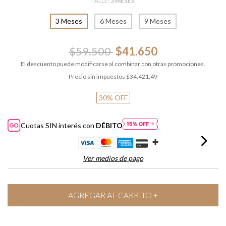
TALLE:
3 MESES
3 Meses
6 Meses
9 Meses
$59.500
$41.650
El descuento puede modificarse al combinar con otras promociones.
Precio sin impuestos
$34.421,49
30
%
OFF
Cuotas SIN interés con
DÉBITO
Ver medios de pago