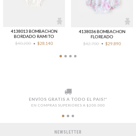
4138013 BOMBACHON
4138036 BOMBACHON
BORDADO RAMITO
FLOREADO
$40.200
$28.140
$42.700
$29.890
ENVÍOS GRATIS A TODO EL PAIS!*
EN COMPRAS SUPERIORES A $200.000
NEWSLETTER