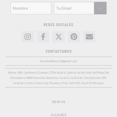
REDES SOCIALES
CONTACTANOS
tiendaoldbunch@gmail.com
Alvear 580 , Quilmes | Güemes 2754-local 4, Galería Jardín, Mar del Plata | Av
Divisadero 1480, Paseo las Alondras- local 2, Cariló | Av Constitución 290-
local 64, Centro Comercial, Pinamar | 9 de Julio 951- local 14, Miramar
NEW IN
AJUARES