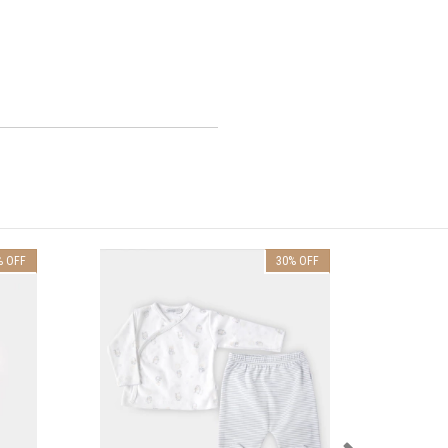
%
OFF
30
%
OFF