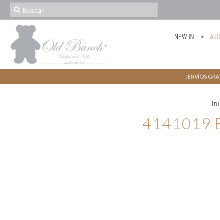
NEW IN
AJ
¡ENVÍOS GRAT
In
4141019 