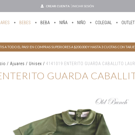
CREAR CUENTA
INICIAR SESIÓN
UARES
BEBES
BEBA
NIÑA
NIÑO
COLEGIAL
OUTLET
IS A TODO EL PAIS! EN COMPRAS SUPERIORES A $200.000 Y HASTA 3 CUOTAS CON TARJ
icio
/
Ajuares
/
Unisex
/
4141019 ENTERITO GUARDA CABALLITO LAU
ENTERITO GUARDA CABALLI