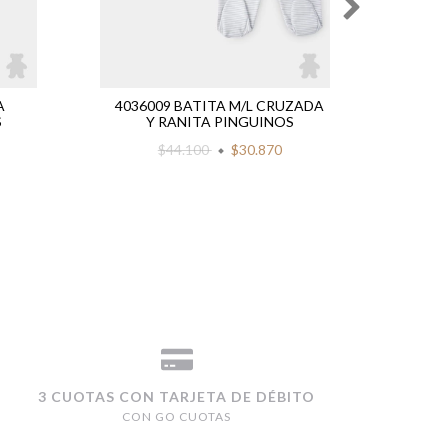
A
4036009 BATITA M/L CRUZADA
333
S
Y RANITA PINGUINOS
$44.100
$30.870
3 CUOTAS CON TARJETA DE DÉBITO
CON GO CUOTAS