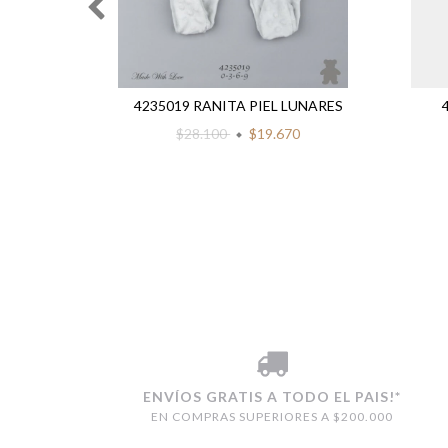
 PIMA
4235019 RANITA PIEL LUNARES
AS (
$28.100
$19.670
TA +
80
ENVÍOS GRATIS A TODO EL PAIS!*
EN COMPRAS SUPERIORES A $200.000