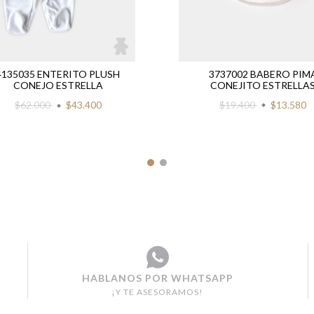
3737002 BABERO PIM
4135035 ENTERITO PLUSH
CONEJITO ESTRELLA
CONEJO ESTRELLA
$19.400
$13.580
$62.000
$43.400
HABLANOS POR WHATSAPP
¡Y TE ASESORAMOS!