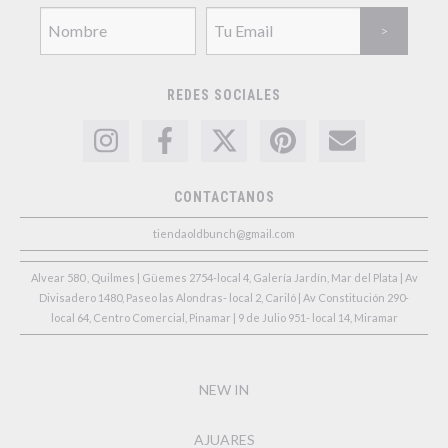
REDES SOCIALES
CONTACTANOS
tiendaoldbunch@gmail.com
Alvear 580 , Quilmes | Güemes 2754-local 4, Galería Jardín, Mar del Plata | Av
Divisadero 1480, Paseo las Alondras- local 2, Cariló | Av Constitución 290-
local 64, Centro Comercial, Pinamar | 9 de Julio 951- local 14, Miramar
NEW IN
AJUARES