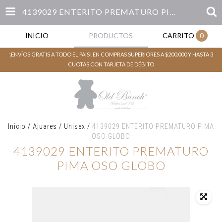
4139029 ENTERITO PREMATURO PIMA OSO GLOBO
INICIO
PRODUCTOS
CARRITO
0
¡ENVÍOS GRATIS A TODO EL PAIS! EN COMPRAS SUPERIORES A $200.000 Y HASTA 3
CUOTAS CON TARJETA DE DÉBITO
Inicio
/
Ajuares
/
Unisex
/
4139029 ENTERITO PREMATURO PIMA
OSO GLOBO
4139029 ENTERITO PREMATURO
PIMA OSO GLOBO