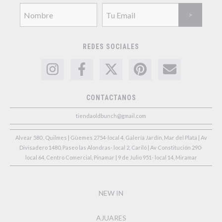
REDES SOCIALES
CONTACTANOS
tiendaoldbunch@gmail.com
Alvear 580 , Quilmes | Güemes 2754-local 4, Galería Jardín, Mar del Plata | Av
Divisadero 1480, Paseo las Alondras- local 2, Cariló | Av Constitución 290-
local 64, Centro Comercial, Pinamar | 9 de Julio 951- local 14, Miramar
NEW IN
AJUARES