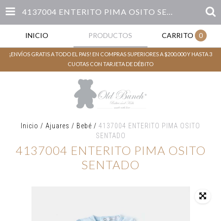
4137004 ENTERITO PIMA OSITO SENTADO
INICIO
PRODUCTOS
CARRITO
0
¡ENVÍOS GRATIS A TODO EL PAIS! EN COMPRAS SUPERIORES A $200.000 Y HASTA 3
CUOTAS CON TARJETA DE DÉBITO
Inicio
/
Ajuares
/
Bebé
/
4137004 ENTERITO PIMA OSITO
SENTADO
4137004 ENTERITO PIMA OSITO
SENTADO