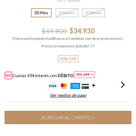
TALLE:
00 MES
00 Mes
0 Meses
3 Meses
$49.900
$34.930
El descuento puede modificarse al combinar con otras promociones.
Precio sin impuestos
$28.867,77
30
%
OFF
Cuotas SIN interés con
DÉBITO
Ver medios de pago