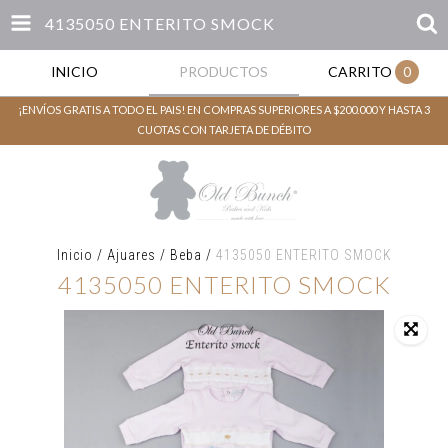
4135050 ENTERITO SMOCK
INICIO
PRODUCTOS
CARRITO
0
¡ENVÍOS GRATIS A TODO EL PAIS! EN COMPRAS SUPERIORES A $200.000 Y HASTA 3
CUOTAS CON TARJETA DE DÉBITO
Inicio
/
Ajuares
/
Beba
/
4135050 ENTERITO SMOCK
4135050 ENTERITO SMOCK