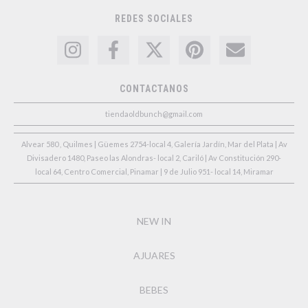
REDES SOCIALES
CONTACTANOS
tiendaoldbunch@gmail.com
Alvear 580 , Quilmes | Güemes 2754-local 4, Galería Jardín, Mar del Plata | Av
Divisadero 1480, Paseo las Alondras- local 2, Cariló | Av Constitución 290-
local 64, Centro Comercial, Pinamar | 9 de Julio 951- local 14, Miramar
NEW IN
AJUARES
BEBES