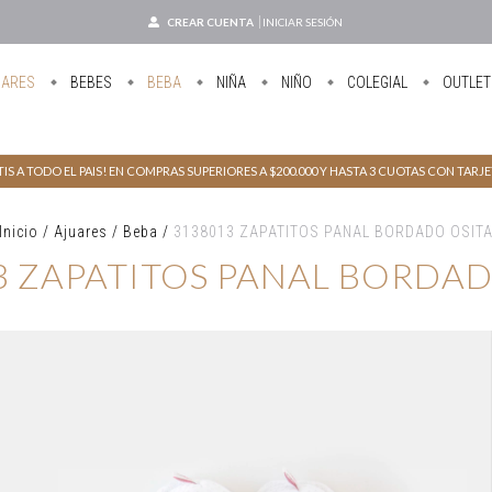
CREAR CUENTA
INICIAR SESIÓN
UARES
BEBES
BEBA
NIÑA
NIÑO
COLEGIAL
OUTLET
IS A TODO EL PAIS! EN COMPRAS SUPERIORES A $200.000 Y HASTA 3 CUOTAS CON TARJ
Inicio
/
Ajuares
/
Beba
/
3138013 ZAPATITOS PANAL BORDADO OSIT
3 ZAPATITOS PANAL BORDAD