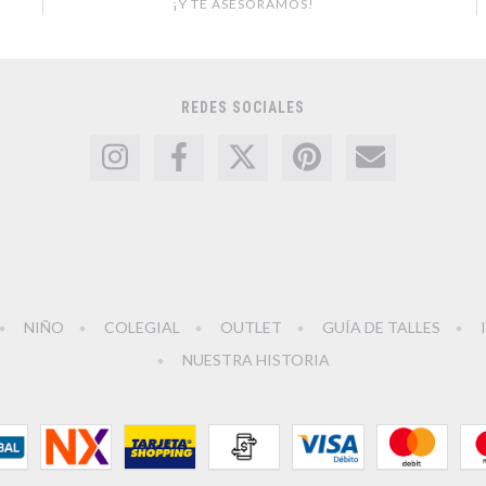
¡Y TE ASESORAMOS!
REDES SOCIALES
NIÑO
COLEGIAL
OUTLET
GUÍA DE TALLES
NUESTRA HISTORIA