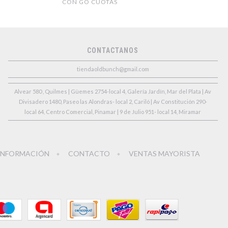
CON GO CUOTAS
CONTACTANOS
tiendaoldbunch@gmail.com
Alvear 580 , Quilmes | Güemes 2754-local 4, Galería Jardín, Mar del Plata | Av
Divisadero 1480, Paseo las Alondras- local 2, Cariló | Av Constitución 290-
local 64, Centro Comercial, Pinamar | 9 de Julio 951- local 14, Miramar
INFORMACIÓN
CONTACTO
VENTAS MAYORISTA