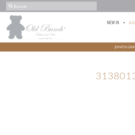
NEW IN
AJ
¡ENVÍOS GRAT
313801