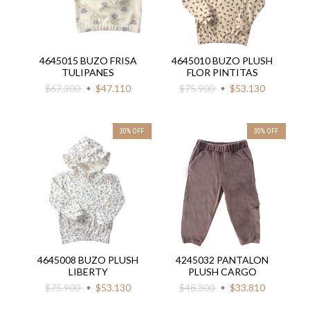
4645015 BUZO FRISA
4645010 BUZO PLUSH
TULIPANES
FLOR PINTITAS
$67.300
$47.110
$75.900
$53.130
30
%
OFF
30
%
OFF
4645008 BUZO PLUSH
4245032 PANTALON
LIBERTY
PLUSH CARGO
$75.900
$53.130
$48.300
$33.810