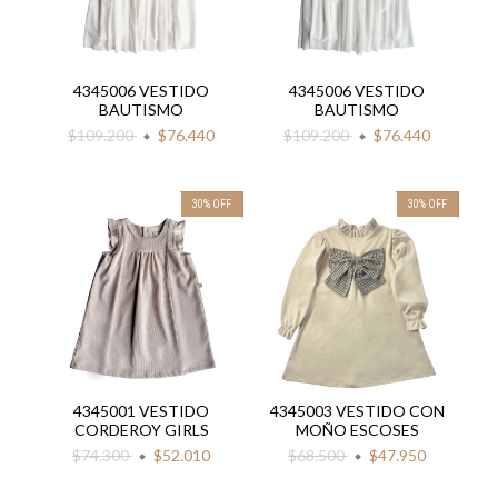
4345006 VESTIDO
4345006 VESTIDO
BAUTISMO
BAUTISMO
$109.200
$76.440
$109.200
$76.440
30
%
OFF
30
%
OFF
4345001 VESTIDO
4345003 VESTIDO CON
CORDEROY GIRLS
MOÑO ESCOSES
$74.300
$52.010
$68.500
$47.950