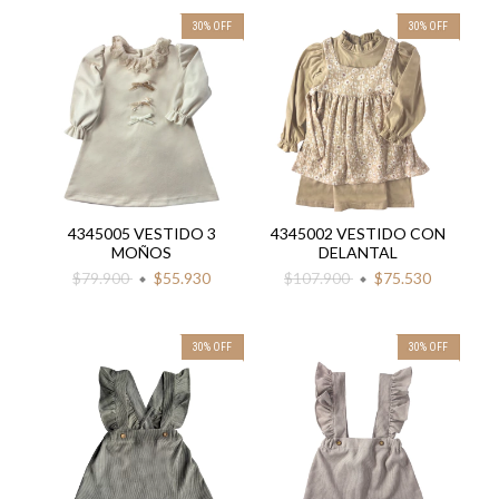
30
%
OFF
30
%
OFF
4345005 VESTIDO 3
4345002 VESTIDO CON
MOÑOS
DELANTAL
$79.900
$55.930
$107.900
$75.530
30
%
OFF
30
%
OFF