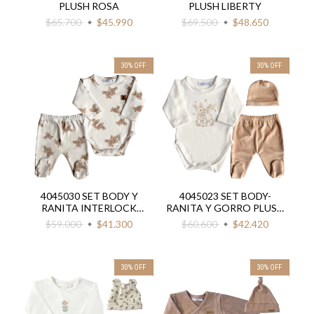
PLUSH ROSA
PLUSH LIBERTY
$65.700
$45.990
$69.500
$48.650
30
%
OFF
30
%
OFF
4045030 SET BODY Y
4045023 SET BODY-
RANITA INTERLOCK
RANITA Y GORRO PLUSH
OSITO SENTADO
BEIGE
$59.000
$41.300
$60.600
$42.420
30
%
OFF
30
%
OFF