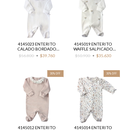
4145023 ENTERITO
4145019 ENTERITO
CALADO BORDADO
WAFFLE SALPICADO
OSITO
OSITOS
$56.800
$39.760
$50.900
$35.630
30
%
OFF
30
%
OFF
4145012 ENTERITO
4145014 ENTERITO