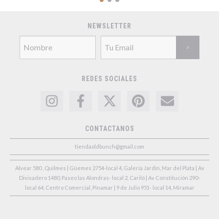
NEWSLETTER
REDES SOCIALES
CONTACTANOS
tiendaoldbunch@gmail.com
Alvear 580 , Quilmes | Güemes 2754-local 4, Galería Jardín, Mar del Plata | Av
Divisadero 1480, Paseo las Alondras- local 2, Cariló | Av Constitución 290-
local 64, Centro Comercial, Pinamar | 9 de Julio 951- local 14, Miramar