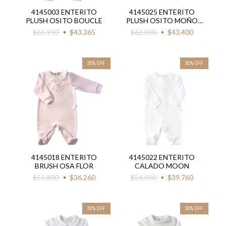
4145003 ENTERITO
4145025 ENTERITO
PLUSH OSITO BOUCLE
PLUSH OSITO MOÑO
SALPICADO
$61.950
$43.365
$62.000
$43.400
30
%
OFF
30
%
OFF
4145018 ENTERITO
4145022 ENTERITO
BRUSH OSA FLOR
CALADO MOON
$51.800
$36.260
$56.800
$39.760
30
%
OFF
30
%
OFF