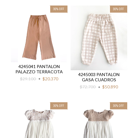
30
%
OFF
30
%
OFF
4245041 PANTALON
PALAZZO TERRACOTA
4245003 PANTALON
$29.100
$20.370
GASA CUADROS
$72.700
$50.890
30
%
OFF
30
%
OFF