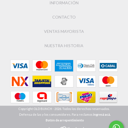
INFORMACIÓN
CONTACTO
VENTAS MAYORISTA
NUESTRA HISTORIA
Copyright OLD BUNCH - 2026. Todos los derechos reservados.
Defensa de las y los consumidores. Para reclamos
ingresá acá.
Botón de arrepentimiento