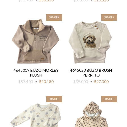
30
%
OFF
30
%
OFF
4645019 BUZO MORLEY
4645023 BUZO BRUSH
PLUSH
PERRITO
$57.400
$40.180
$39.000
$27.300
30
%
OFF
30
%
OFF