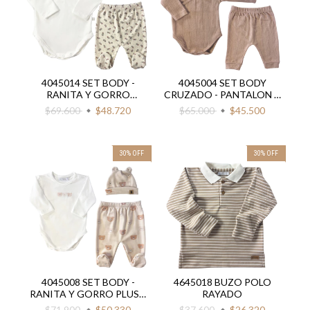
4045014 SET BODY -
4045004 SET BODY
RANITA Y GORRO
CRUZADO - PANTALON Y
ACANALADO FLOR
GORRO CALADO
$69.600
$48.720
$65.000
$45.500
PINTITAS
30
%
OFF
30
%
OFF
4045008 SET BODY -
4645018 BUZO POLO
RANITA Y GORRO PLUSH
RAYADO
OSITOS
$71.900
$50.330
$37.600
$26.320