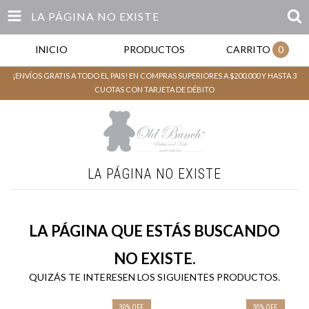
LA PÁGINA NO EXISTE
INICIO
PRODUCTOS
CARRITO
0
¡ENVÍOS GRATIS A TODO EL PAIS! EN COMPRAS SUPERIORES A $200.000 Y HASTA 3
CUOTAS CON TARJETA DE DÉBITO
LA PÁGINA NO EXISTE
LA PÁGINA QUE ESTÁS BUSCANDO
NO EXISTE.
QUIZÁS TE INTERESEN LOS SIGUIENTES PRODUCTOS.
30
%
OFF
30
%
OFF