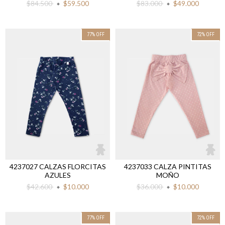
$84.500
$59.500
$83.000
$49.000
77
%
OFF
72
%
OFF
4237027 CALZAS FLORCITAS
4237033 CALZA PINTITAS
AZULES
MOÑO
$42.600
$10.000
$36.000
$10.000
77
%
OFF
72
%
OFF