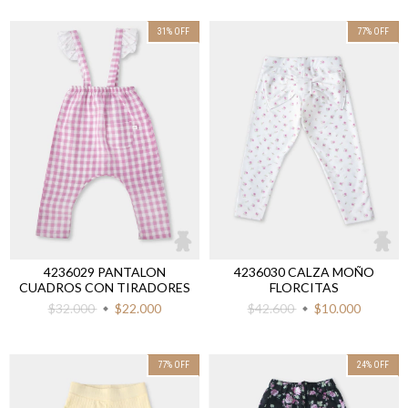
31
%
OFF
77
%
OFF
4236029 PANTALON
4236030 CALZA MOÑO
CUADROS CON TIRADORES
FLORCITAS
$32.000
$22.000
$42.600
$10.000
77
%
OFF
24
%
OFF