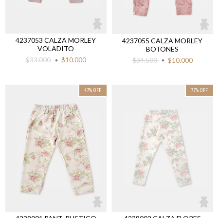
4237053 CALZA MORLEY
4237055 CALZA MORLEY
VOLADITO
BOTONES
$33.000
$10.000
$34.500
$10.000
47
%
OFF
77
%
OFF