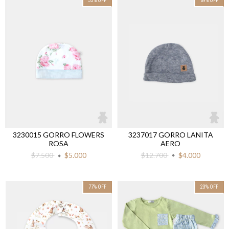
33
%
OFF
69
%
OFF
3237017 GORRO LANITA
3230015 GORRO FLOWERS
AERO
ROSA
$12.700
$4.000
$7.500
$5.000
77
%
OFF
23
%
OFF