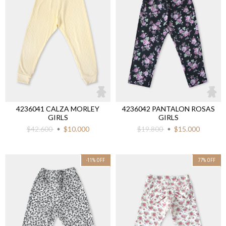
4236041 CALZA MORLEY
4236042 PANTALON ROSAS
GIRLS
GIRLS
$42.600
$10.000
$19.800
$15.000
-11
%
OFF
77
%
OFF