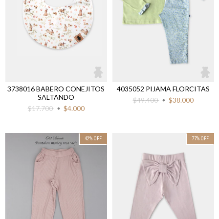
3738016 BABERO CONEJITOS
4035052 PIJAMA FLORCITAS
SALTANDO
$49.400
$38.000
$17.700
$4.000
42
%
OFF
77
%
OFF