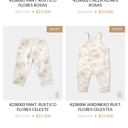
4238001 PANT. RUSTICO
4238002 CALZA FLORES
FLORES ROSAS
ROSAS
$41.700
$22.000
$42.600
$10.000
47
%
OFF
59
%
OFF
4238003 PANT. RUSTICO
4238004 JARDINERO RUST.
FLORES CELESTE
FLORES CELESTES
$41.700
$22.000
$84.500
$35.000