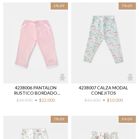
37
%
OFF
77
%
OFF
4238006 PANTALON
4238007 CALZA MODAL
RUSTICO BORDADO
CONEJITOS
CONEJITOS
$34.900
$22.000
$42.600
$10.000
77
%
OFF
31
%
OFF