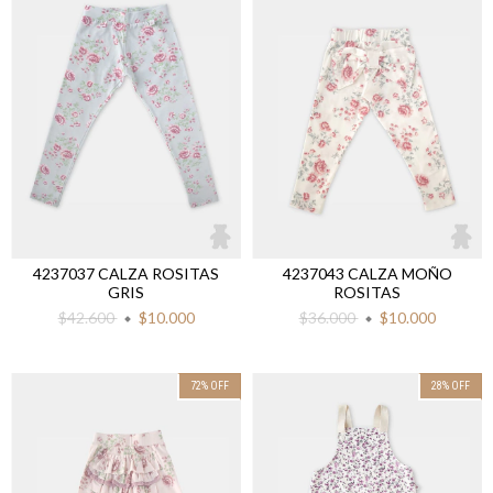
4237037 CALZA ROSITAS
4237043 CALZA MOÑO
GRIS
ROSITAS
$42.600
$10.000
$36.000
$10.000
72
%
OFF
28
%
OFF