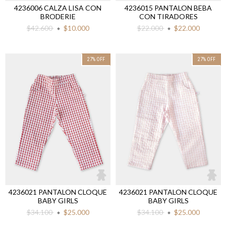
4236006 CALZA LISA CON
4236015 PANTALON BEBA
BRODERIE
CON TIRADORES
$42.600
$10.000
$22.000
$22.000
27
%
OFF
27
%
OFF
4236021 PANTALON CLOQUE
4236021 PANTALON CLOQUE
BABY GIRLS
BABY GIRLS
$34.100
$25.000
$34.100
$25.000