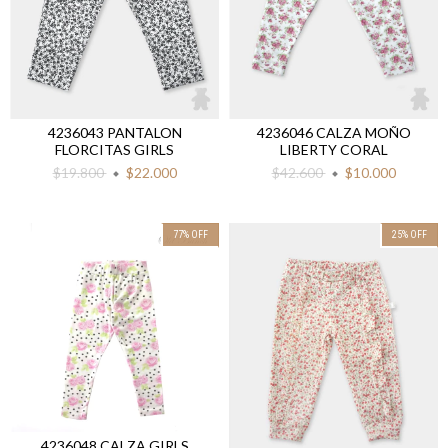
4236043 PANTALON
4236046 CALZA MOÑO
FLORCITAS GIRLS
LIBERTY CORAL
$19.800
$22.000
$42.600
$10.000
77
%
OFF
25
%
OFF
4236048 CALZA GIRLS