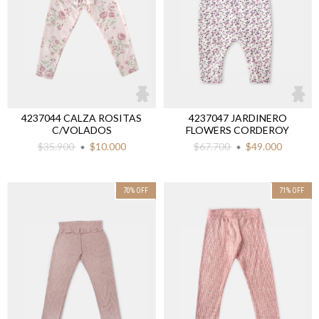
4237044 CALZA ROSITAS
4237047 JARDINERO
C/VOLADOS
FLOWERS CORDEROY
$35.900
$10.000
$67.700
$49.000
70
%
OFF
71
%
OFF