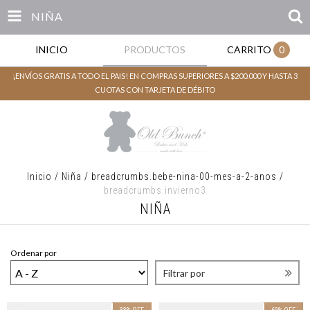
NIÑA
INICIO
PRODUCTOS
CARRITO
0
¡ENVÍOS GRATIS A TODO EL PAIS! EN COMPRAS SUPERIORES A $200.000 Y HASTA 3
CUOTAS CON TARJETA DE DÉBITO
Inicio
/
Niña
/
breadcrumbs.bebe-nina-00-mes-a-2-anos
/
breadcrumbs.invierno3
NIÑA
Ordenar por
Filtrar por