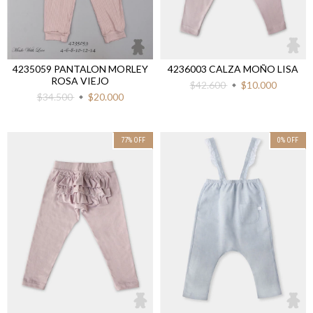
4236003 CALZA MOÑO LISA
4235059 PANTALON MORLEY
ROSA VIEJO
$42.600
$10.000
$34.500
$20.000
77
%
OFF
0
%
OFF