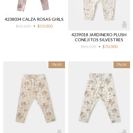
4238034 CALZA ROSAS GIRLS
$42.600
$10.000
4239018 JARDINERO PLUSH
CONEJITOS SILVESTRES
$84.500
$70.000
77
%
OFF
77
%
OFF