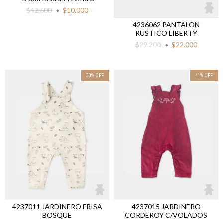
$42.600
$10.000
4236062 PANTALON
RUSTICO LIBERTY
$29.200
$22.000
30
%
OFF
41
%
OFF
4237011 JARDINERO FRISA
4237015 JARDINERO
BOSQUE
CORDEROY C/VOLADOS