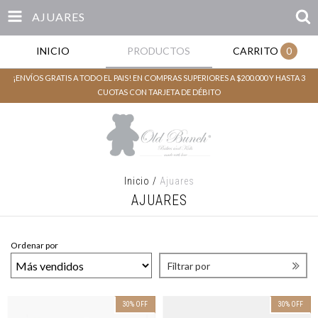
AJUARES
INICIO
PRODUCTOS
CARRITO
0
¡ENVÍOS GRATIS A TODO EL PAIS! EN COMPRAS SUPERIORES A $200.000 Y HASTA 3
CUOTAS CON TARJETA DE DÉBITO
Inicio
/
Ajuares
AJUARES
Ordenar por
Filtrar por
30
%
OFF
30
%
OFF