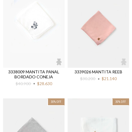
3338009 MANTITA PANAL
3339026 MANTITA REEB
BORDADO CONEJA
$30.200
$21.140
$40.900
$28.630
30
%
OFF
30
%
OFF