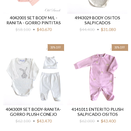
4042001 SET BODY M/L -
4943029 BODY OSITOS
RANITA - GORRO PINTITAS
SALPICADOS
$58.100
$40.670
$44.400
$31.080
30
%
OFF
30
%
OFF
4043009 SET BODY-RANITA-
4141011 ENTERITO PLUSH
GORRO PLUSH CONEJO
SALPICADO OSITOS
$62.100
$43.470
$62.000
$43.400