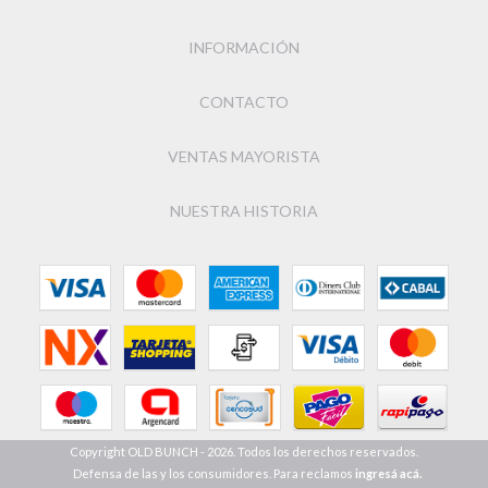
INFORMACIÓN
CONTACTO
VENTAS MAYORISTA
NUESTRA HISTORIA
Copyright OLD BUNCH - 2026. Todos los derechos reservados.
Defensa de las y los consumidores. Para reclamos
ingresá acá.