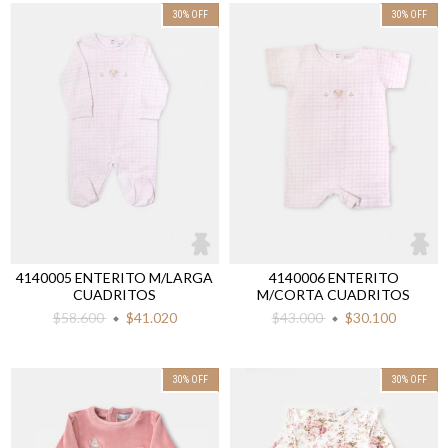
30
%
OFF
30
%
OFF
4140005 ENTERITO M/LARGA
4140006 ENTERITO
CUADRITOS
M/CORTA CUADRITOS
$58.600
$41.020
$43.000
$30.100
30
%
OFF
30
%
OFF