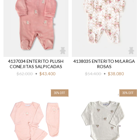
4137034 ENTERITO PLUSH
4138035 ENTERITO M/LARGA
CONEJITAS SALPICADAS
ROSAS
$62.000
$43.400
$54.400
$38.080
30
%
OFF
30
%
OFF