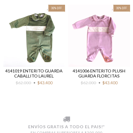
30
%
OFF
30
%
OFF
4141019 ENTERITO GUARDA
4141006 ENTERITO PLUSH
CABALLITO LAUREL
GUARDA FLORCITAS
$62.000
$43.400
$62.000
$43.400
ENVÍOS GRATIS A TODO EL PAIS!*
EN COMPRAS SUPERIORES A $200.000