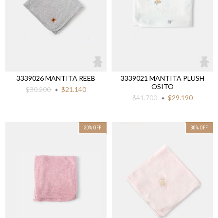
3339026 MANTITA REEB
3339021 MANTITA PLUSH
OSITO
$30.200
$21.140
$41.700
$29.190
30
%
OFF
30
%
OFF