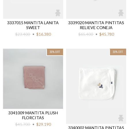
3337015 MANTITA LANITA
3339020 MANTITA PINTITAS
SWEET
RELIEVE CONEJA
$23.400
$16.380
$65.400
$45.780
30
%
OFF
30
%
OFF
3341009 MANTITA PLUSH
FLORCITAS
$41.700
$29.190
3340002 MANTITA PINTITAS