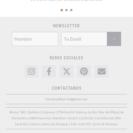
NEWSLETTER
REDES SOCIALES
CONTACTANOS
tiendaoldbunch@gmail.com
Alvear 580 , Quilmes | Güemes 2754-local 4, Galería Jardín, Mar del Plata | Av
Divisadero 1480, Paseo las Alondras- local 2, Cariló | Av Constitución 290-
local 64, Centro Comercial, Pinamar | 9 de Julio 951- local 14, Miramar