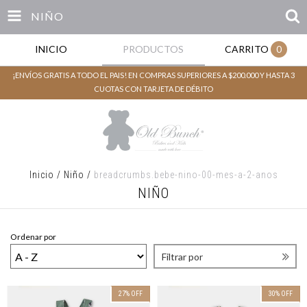
NIÑO
INICIO
PRODUCTOS
CARRITO
0
¡ENVÍOS GRATIS A TODO EL PAIS! EN COMPRAS SUPERIORES A $200.000 Y HASTA 3
CUOTAS CON TARJETA DE DÉBITO
Inicio
/
Niño
/
breadcrumbs.bebe-nino-00-mes-a-2-anos
NIÑO
Ordenar por
Filtrar por
27
%
OFF
30
%
OFF