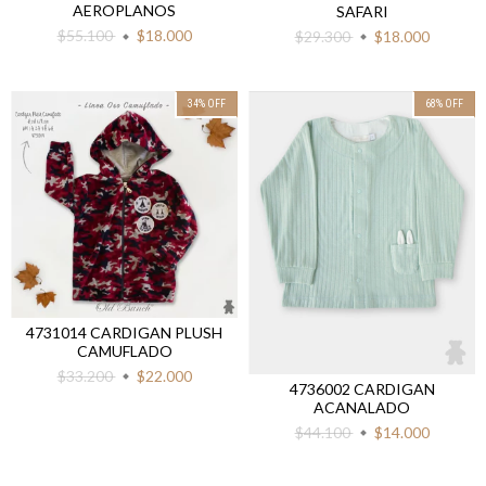
AEROPLANOS
SAFARI
$55.100
$18.000
$29.300
$18.000
34
%
OFF
68
%
OFF
4731014 CARDIGAN PLUSH
CAMUFLADO
$33.200
$22.000
4736002 CARDIGAN
ACANALADO
$44.100
$14.000