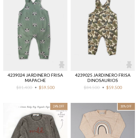
4239024 JARDINERO FRISA
4239025 JARDINERO FRISA
MAPACHE
DINOSAURIOS
$81.400
$59.500
$84.500
$59.500
24
%
OFF
30
%
OFF