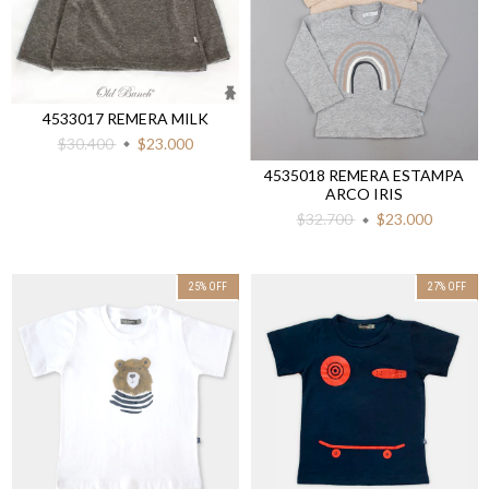
4533017 REMERA MILK
$30.400
$23.000
4535018 REMERA ESTAMPA
ARCO IRIS
$32.700
$23.000
25
%
OFF
27
%
OFF