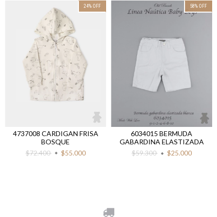
24
%
OFF
58
%
OFF
4737008 CARDIGAN FRISA
6034015 BERMUDA
BOSQUE
GABARDINA ELASTIZADA
$72.400
$55.000
$59.300
$25.000