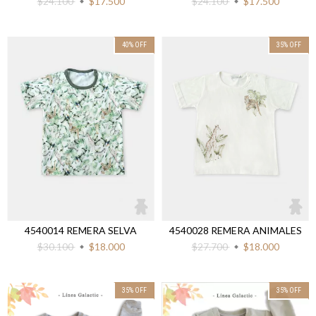
$24.100
$17.500
$24.100
$17.500
40
%
OFF
35
%
OFF
4540014 REMERA SELVA
4540028 REMERA ANIMALES
$30.100
$18.000
$27.700
$18.000
35
%
OFF
35
%
OFF